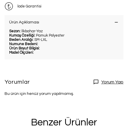
İade Garantisi
Ürün Açıklaması
Sezon:
İlkbahar-Yaz
Kumaş Özelliği:
Pamuk Polyester
Beden Aralığı:
SM-LXL
Numune Bedeni:
Ürün Boyut Bilgisi:
Model Ölçüleri:
Yorumlar
Yorum Yap
Bu ürün için henüz yorum yapılmamış.
Benzer Ürünler