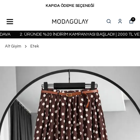
KAPIDA ÖDEME SEÇENEĞİ
0
VA
2. ÜRÜNDE %20 İNDİRİM KAMPANYASI BAŞLADI! | 2000 TL VE 
Alt Giyim
Etek