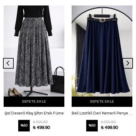
SEPETE EKLE
SEPETE EKLE
Şal Desenli Kloş Şifon Etek Füme
Beli Lastikli Deri Kemerli Penye Etek Lacivert
₺ 999.80
₺ 999.80
%
50
%
50
₺ 499.90
₺ 499.90