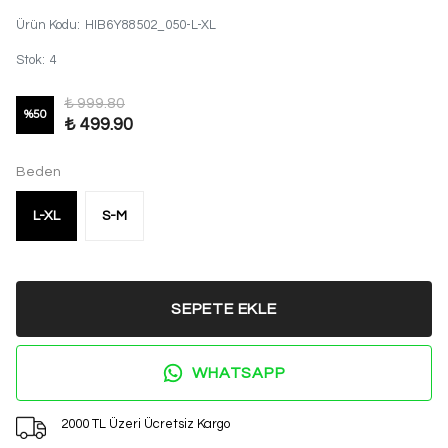
Ürün Kodu
:
HIB6Y88502_050-L-XL
Stok
:
4
₺ 999.80
%
50
₺ 499.90
Beden
L-XL
S-M
SEPETE EKLE
WHATSAPP
2000 TL Üzeri Ücretsiz Kargo