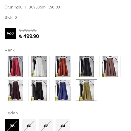
Ürün Kodu
:
HIB6Y88504_598-38
Stok
:
0
₺ 999.80
%
50
₺ 499.90
Renk
Beden
38
40
42
44