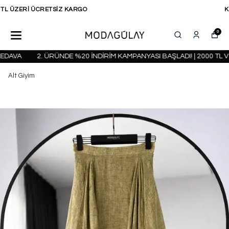
KAPIDA ÖDEME SEÇENEĞİ
0
AVA
2. ÜRÜNDE %20 İNDİRİM KAMPANYASI BAŞLADI! | 2000 TL VE
Alt Giyim