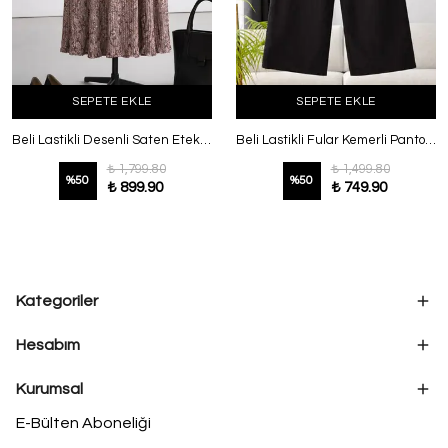
SEPETE EKLE
SEPETE EKLE
Beli Lastikli Desenli Saten Etek Sütlü Kahve
Beli Lastikli Fular Kemerli Pantolon Siyah
₺ 1,799.80
₺ 1,499.80
%
50
%
50
₺ 899.90
₺ 749.90
Kategoriler
Hesabım
Kurumsal
E-Bülten Aboneliği