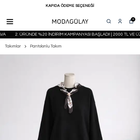
KAPIDA ÖDEME SEÇENEĞİ
0
A
2. ÜRÜNDE %20 İNDİRİM KAMPANYASI BAŞLADI! | 2000 TL VE Ü
Takımlar
Pantolonlu Takım