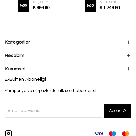
₺ 1,999.80
₺ 3,499.80
%
50
%
50
₺ 999.90
₺ 1,749.90
Kategoriler
Hesabım
Kurumsal
E-Bülten Aboneliği
Kampanya ve sürprizlerden ilk sen haberdar ol.
Abone Ol