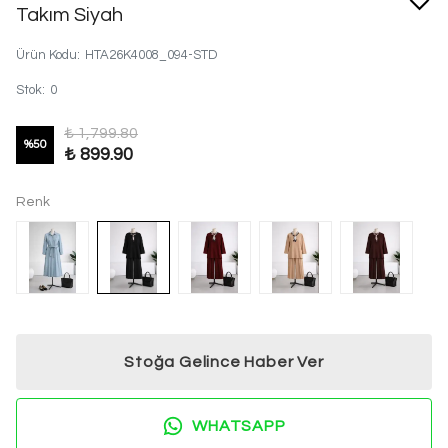
Takım Siyah
Ürün Kodu
:
HTA26K4008_094-STD
Stok
:
0
₺ 1,799.80
%
50
₺ 899.90
Renk
Stoğa Gelince Haber Ver
WHATSAPP