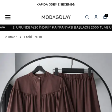
KAPIDA ÖDEME SEÇENEĞİ
0
2. ÜRÜNDE %20 İNDİRİM KAMPANYASI BAŞLADI! | 2000 TL VE ÜZ
Takımlar
Etekli Takım