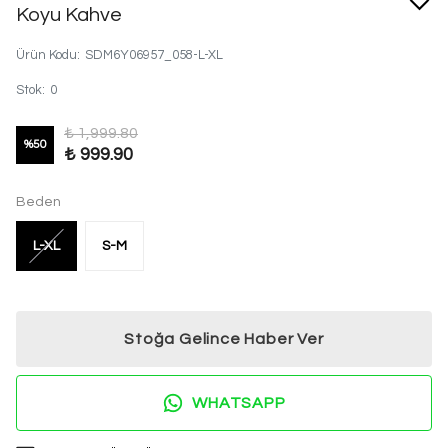
Koyu Kahve
Ürün Kodu
:
SDM6Y06957_058-L-XL
Stok
:
0
₺ 1,999.80
%
50
₺ 999.90
Beden
L-XL
S-M
Stoğa Gelince Haber Ver
WHATSAPP