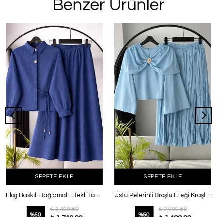
Benzer Ürünler
SEPETE EKLE
SEPETE EKLE
Flog Baskılı Bağlamalı Etekli Takım İndigo
Üstü Pelerinli Broşlu Eteği Kraşlı Vual Takım Bebe Mavi
₺ 3,499.80
₺ 2,999.80
%
50
%
50