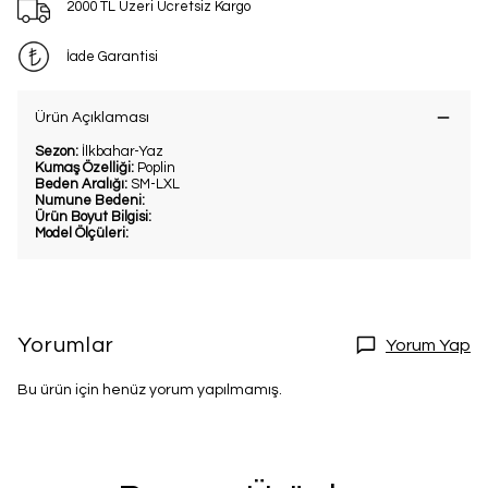
2000 TL Üzeri Ücretsiz Kargo
İade Garantisi
Ürün Açıklaması
Sezon:
İlkbahar-Yaz
Kumaş Özelliği:
Poplin
Beden Aralığı:
SM-LXL
Numune Bedeni:
Ürün Boyut Bilgisi:
Model Ölçüleri:
Yorumlar
Yorum Yap
Bu ürün için henüz yorum yapılmamış.