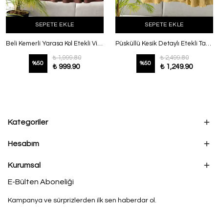
SEPETE EKLE
SEPETE EKLE
Beli Kemerli Yarasa Kol Etekli Viskon Tencel Takım Kahve
Püsküllü Kesik Detaylı Etekli Takım Yağ Yeşili
₺ 1,999.80
₺ 2,499.80
%
50
%
50
₺ 999.90
₺ 1,249.90
Kategoriler
Hesabım
Kurumsal
E-Bülten Aboneliği
Kampanya ve sürprizlerden ilk sen haberdar ol.