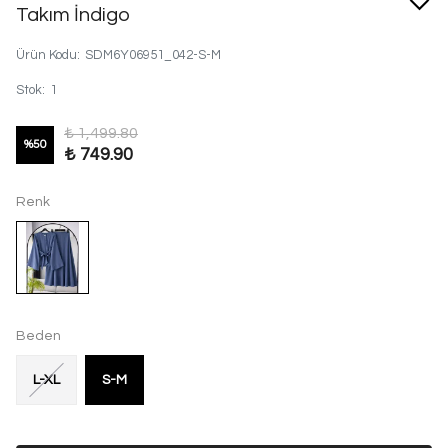
Takım İndigo
Ürün Kodu
:
SDM6Y06951_042-S-M
Stok
:
1
₺ 1,499.80
%
50
₺ 749.90
Renk
Beden
L-XL
S-M