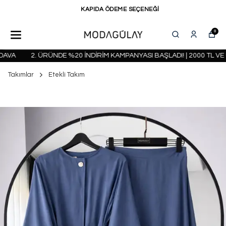
KAPIDA ÖDEME SEÇENEĞİ
0
VA
2. ÜRÜNDE %20 İNDİRİM KAMPANYASI BAŞLADI! | 2000 TL VE 
Takımlar
Etekli Takım