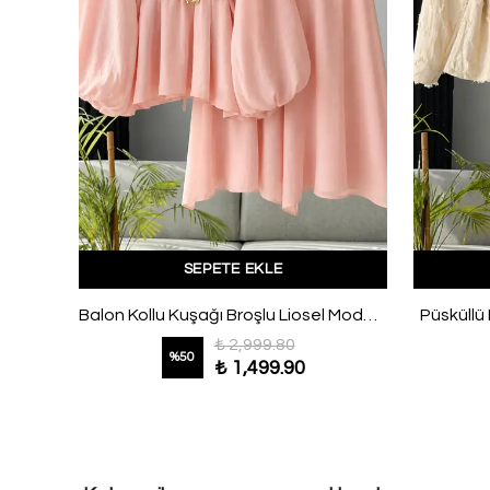
SEPETE EKLE
Üstü Bağlamalı Etekli Brüksel Takım Siyah
Balon Kollu Kuşağı Broşlu Liosel Modal Etekli Takım Pudra
Püsküllü 
₺ 2,999.80
%
50
₺ 1,499.90