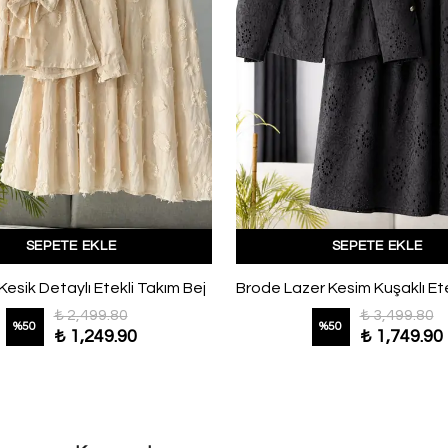
SEPETE EKLE
SEPETE EKLE
Kesik Detaylı Etekli Takım Bej
₺ 2,499.80
₺ 3,499.80
%
50
%
50
₺ 1,249.90
₺ 1,749.90