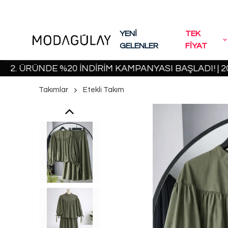
YENİ
TEK
GELENLER
FİYAT
RÜNDE %20 İNDİRİM KAMPANYASI BAŞLADI! | 2000 TL
Takımlar
Etekli Takım