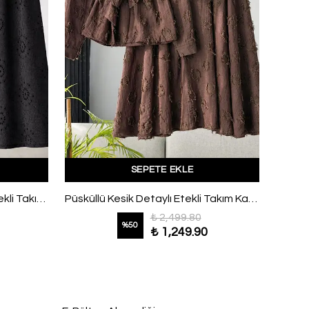
SEPETE EKLE
Brode Lazer Kesim Kuşaklı Etekli Takım Siyah
Püsküllü Kesik Detaylı Etekli Takım Kahve
₺ 2,499.80
%
50
₺ 1,249.90