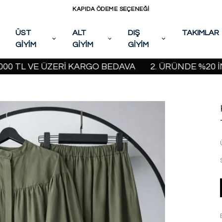
KAPIDA ÖDEME SEÇENEĞİ
ÜST
ALT
DIŞ
TAKIMLAR
GİYİM
GİYİM
GİYİM
 VE ÜZERİ KARGO BEDAVA
2. ÜRÜNDE %20 İNDİRİM 