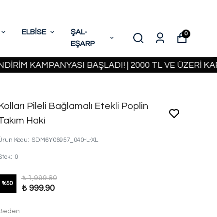
ELBİSE
ŞAL-
0
EŞARP
KAMPANYASI BAŞLADI! | 2000 TL VE ÜZERİ KARGO B
Kolları Pileli Bağlamalı Etekli Poplin
Takım Haki
Ürün Kodu
:
SDM6Y06957_040-L-XL
Stok
:
0
₺ 1,999.80
%
50
₺ 999.90
Beden