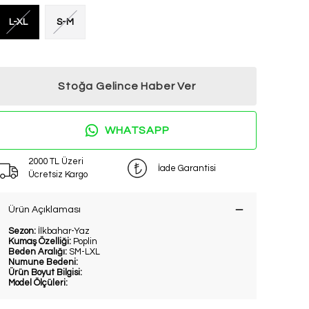
L-XL
S-M
Stoğa Gelince Haber Ver
WHATSAPP
2000 TL Üzeri
İade Garantisi
Ücretsiz Kargo
Ürün Açıklaması
Sezon:
İlkbahar-Yaz
Kumaş Özelliği:
Poplin
Beden Aralığı:
SM-LXL
Numune Bedeni:
Ürün Boyut Bilgisi:
Model Ölçüleri: