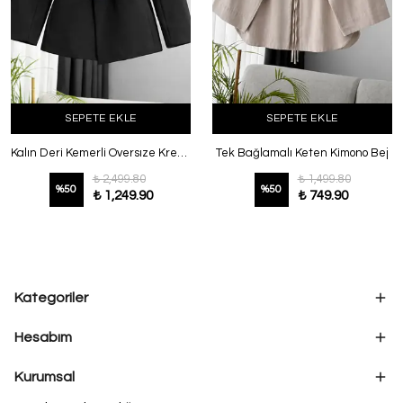
SEPETE EKLE
SEPETE EKLE
Kalın Deri Kemerli Oversıze Krep Ceket Siyah
Tek Bağlamalı Keten Kimono Bej
₺ 2,499.80
₺ 1,499.80
%
50
%
50
₺ 1,249.90
₺ 749.90
Kategoriler
Hesabım
Kurumsal