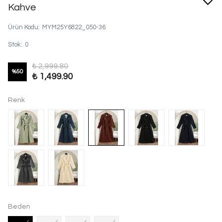
Kahve
Ürün Kodu
:
MYM25Y6822_050-36
Stok
:
0
₺ 2,999.80
%
50
₺ 1,499.90
Renk
Beden