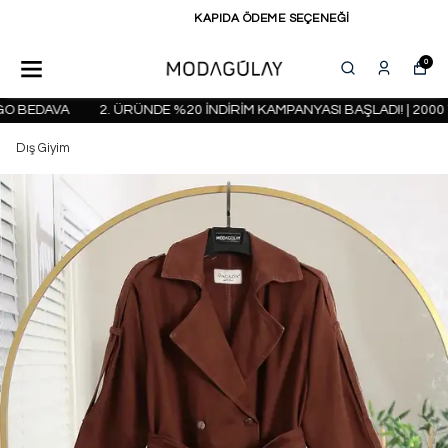
KAPIDA ÖDEME SEÇENEĞİ
0
 BEDAVA
2. ÜRÜNDE %20 İNDİRİM KAMPANYASI BAŞLADI! | 2000 T
Dış Giyim