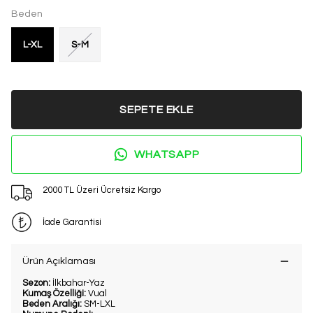
Beden
L-XL
S-M
SEPETE EKLE
WHATSAPP
2000 TL Üzeri Ücretsiz Kargo
İade Garantisi
Ürün Açıklaması
Sezon:
İlkbahar-Yaz
Kumaş Özelliği:
Vual
Beden Aralığı:
SM-LXL