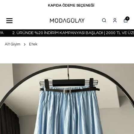
KAPIDA ÖDEME SEÇENEĞİ
0
2. ÜRÜNDE %20 İNDİRİM KAMPANYASI BAŞLADI! | 2000 TL VE ÜZE
Alt Giyim
Etek