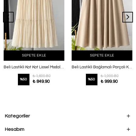
SEPETE EKLE
SEPETE EKLE
Beli Lastikli Kat Kat Liosel Modal Tül Etek Açık Bej
Beli Lastikli Bağlamalı Parçalı Keten Etek Vizon
₺ 1,699.80
₺ 1,999.80
%
50
%
50
₺ 849.90
₺ 999.90
Kategoriler
Hesabım