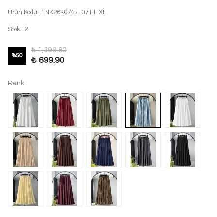
Ürün Kodu
:
ENK26K0747_071-L-XL
Stok
:
2
₺ 1,399.80
%
50
₺ 699.90
Renk