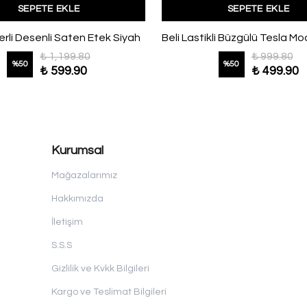
SEPETE EKLE
SEPETE EKLE
erli Desenli Saten Etek Siyah
₺ 1,199.80
₺ 999.80
%
50
%
50
₺ 599.90
₺ 499.90
Kurumsal
Mağazalarımız
Hakkımızda
İletişim
S.S.S
Gizlilik ve Kvkk Bilgileri
Kargo ve Teslimat Bilgileri