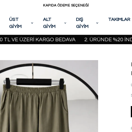
KAPIDA ÖDEME SEÇENEĞİ
ÜST
ALT
DIŞ
TAKIMLAR
GİYİM
GİYİM
GİYİM
VE ÜZERİ KARGO BEDAVA
2. ÜRÜNDE %20 İNDİRİM 