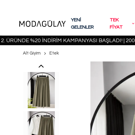
YENİ
TEK
GELENLER
FİYAT
ÜNDE %20 İNDİRİM KAMPANYASI BAŞLADI! | 2000 TL 
Alt Giyim
Etek