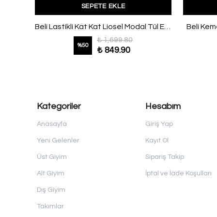
SEPETE EKLE
Beli Kemerli Küçük Çiçekli Şifon Etek Siyah Kahve
Beli Lastikli Kat Kat Liosel Modal Tül Etek Siyah
Beli Kem
₺ 1,699.80
%
50
₺ 849.90
Kategoriler
Hesabım
Anasayfa
Giriş Yap
Yeni Gelenler
Kayıt Ol
Üst Giyim
Sipariş Takip
Alt Giyim
İptal ve İade Koşulları
Dış Giyim
Takımlar