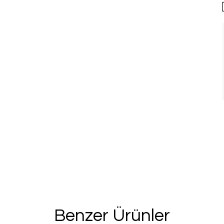
%20 İN
2. Üründe Net %
Bu ve benzeri fırsa
için kay
Kullanım Koşullarını kabul 
Kayıt O
Benzer Ürünler
E-posta adresinizi girerek pazarlama ve tanıtım 