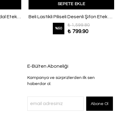
SEPETE EKLE
Beli Lastikli Büzgülü Tesla Modal Etek Adaçayı
Beli Lastikli Piliseli Desenli Şifon Etek Kahve
Deri 
₺ 1,599.80
%
50
₺ 799.90
E-Bülten Aboneliği
Kampanya ve sürprizlerden ilk sen
haberdar ol.
Abone Ol