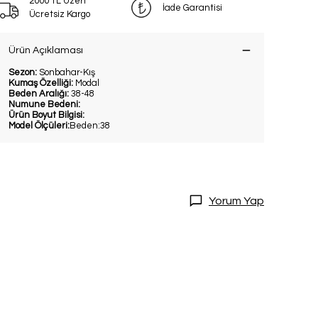
2000 TL Üzeri
İade Garantisi
Ücretsiz Kargo
Ürün Açıklaması
Sezon:
Sonbahar-Kış
Kumaş Özelliği:
Modal
Beden Aralığı:
38-48
Numune Bedeni:
Ürün Boyut Bilgisi:
Model Ölçüleri:
Beden:38
DİRİM
20 İndirim!
Yorum Yap
tları kaçırmamak
dol.
ediyorum
l
ile ilgili iletişim almayı kabul