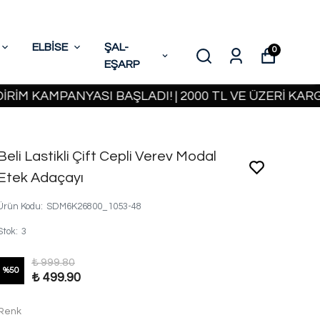
ELBİSE
ŞAL-
0
EŞARP
KAMPANYASI BAŞLADI! | 2000 TL VE ÜZERİ KARGO BE
Beli Lastikli Çift Cepli Verev Modal
Etek Adaçayı
Ürün Kodu
:
SDM6K26800_1053-48
Stok
:
3
₺ 999.80
%
50
₺ 499.90
Renk