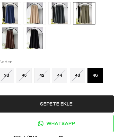
Beden
38
40
42
44
46
48
SEPETE EKLE
WHATSAPP