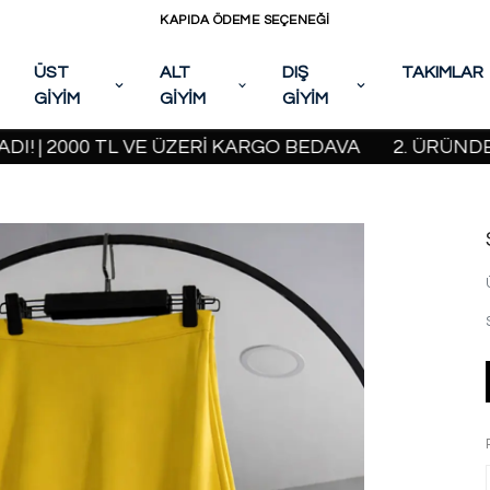
KAPIDA ÖDEME SEÇENEĞİ
ÜST
ALT
DIŞ
TAKIMLAR
GİYİM
GİYİM
GİYİM
000 TL VE ÜZERİ KARGO BEDAVA
2. ÜRÜNDE %20 İ