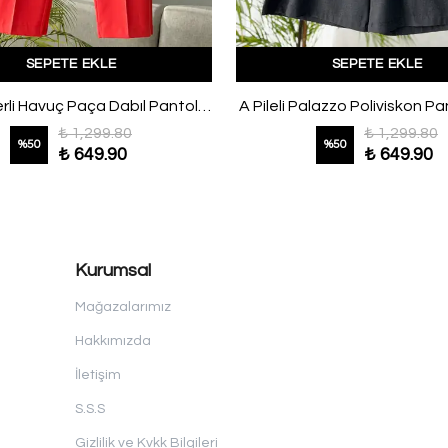
SEPETE EKLE
SEPETE EKLE
Deri Kemerli Havuç Paça Dabıl Pantolon Nar Çiçeği
A Pileli Palazzo Poliviskon Pa
₺ 1,299.80
₺ 1,299.80
%
50
%
50
₺ 649.90
₺ 649.90
Kurumsal
Mağazalarımız
Hakkımızda
İletişim
S.S.S
Gizlilik ve Kvkk Bilgileri