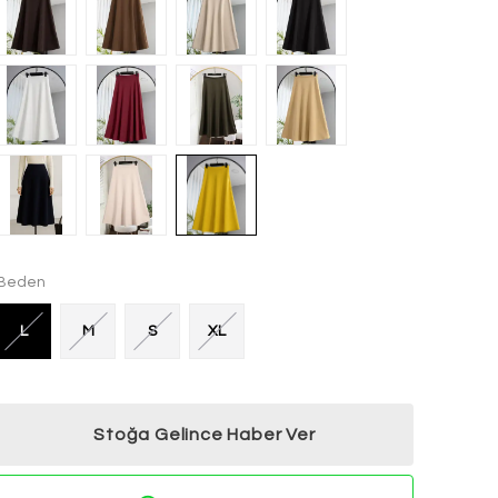
Beden
L
M
S
XL
Stoğa Gelince Haber Ver