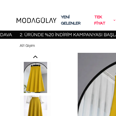
YENİ
TEK
GELENLER
FİYAT
2. ÜRÜNDE %20 İNDİRİM KAMPANYASI BAŞLADI! | 2
Alt Giyim