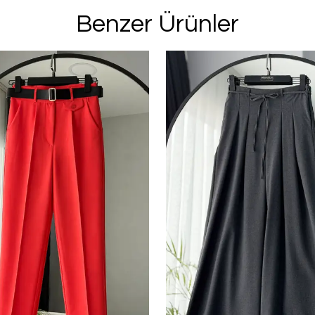
E-posta adresinizi girerek pazarlama ve tanıtım 
Benzer Ürünler
edersiniz ve Gizlilik Politikamızı okuduğunuzu v