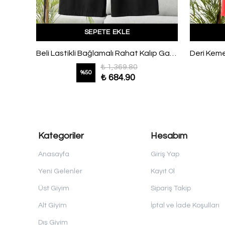
SEPETE EKLE
Çift Pileli Diogonel Tencel Palazzo Pantolon Koyu Bej
Beli Lastikli Bağlamalı Rahat Kalıp Gabardin Pantolon Siyah
₺ 1,369.80
%
50
₺ 684.90
Kategoriler
Hesabım
Anasayfa
Giriş Yap
Yeni Gelenler
Kayıt Ol
Üst Giyim
Sipariş Takip
Alt Giyim
İptal ve İade Koşulları
Dış Giyim