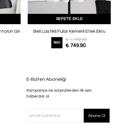
SEPETE EKLE
ntolon Gri
Beli Lastikli Fular Kemerli Etek Ekru
Çif
₺ 1,499.80
%
50
₺ 749.90
E-Bülten Aboneliği
Kampanya ve sürprizlerden ilk sen
haberdar ol.
Abone Ol