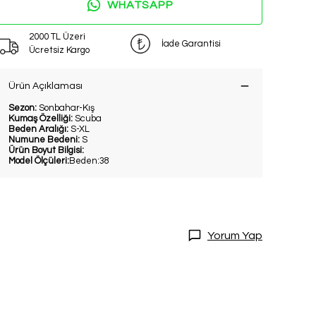
WHATSAPP
2000 TL Üzeri
İade Garantisi
Ücretsiz Kargo
Ürün Açıklaması
Sezon:
Sonbahar-Kış
Kumaş Özelliği:
Scuba
Beden Aralığı:
S-XL
Numune Bedeni:
S
Ürün Boyut Bilgisi:
DİRİM
Model Ölçüleri:
Beden:38
20 İndirim!
tları kaçırmamak
Yorum Yap
dol.
ediyorum
l