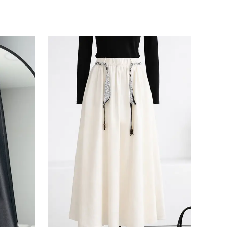
ile ilgili iletişim almayı kabul
e kabul ettiğinizi onaylarsınız.