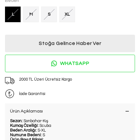
Beden
L
M
S
XL
Stoğa Gelince Haber Ver
WHATSAPP
2000 TL Üzeri Ücretsiz Kargo
İade Garantisi
Ürün Açıklaması
Sezon:
Sonbahar-Kış
Kumaş Özelliği:
Scuba
Beden Aralığı:
S-XL
Numune Bedeni:
S
Ürün Boyut Bilgisi: