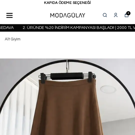
KAPIDA ÖDEME SEÇENEĞİ
0
DAVA
2. ÜRÜNDE %20 İNDİRİM KAMPANYASI BAŞLADI! | 2000 TL V
Alt Giyim