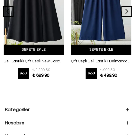
SEPETE EKLE
SEPETE EKLE
Beli Lastikli Çift Cepli New Gabardin Etek Siyah
Çift Cepli Beli Lastikli Belmando Pantolon Lacivert
₺ 1,399.80
₺ 999.80
%
50
%
50
₺ 699.90
₺ 499.90
Kategoriler
Hesabım