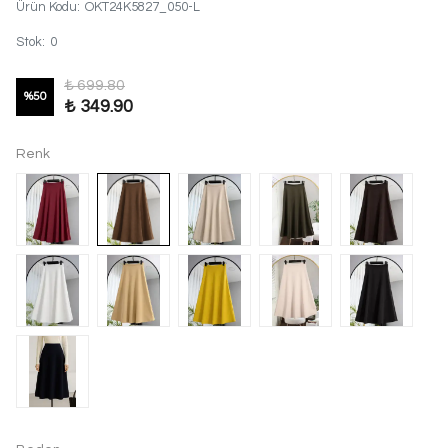
Ürün Kodu
:
OKT24K5827_050-L
Stok
:
0
₺ 699.80
%
50
₺ 349.90
Renk