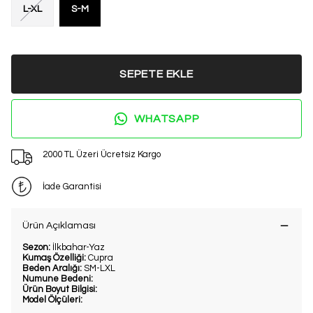
L-XL
S-M
SEPETE EKLE
WHATSAPP
2000 TL Üzeri Ücretsiz Kargo
İade Garantisi
Ürün Açıklaması
Sezon:
İlkbahar-Yaz
Kumaş Özelliği:
Cupra
Beden Aralığı:
SM-LXL
Numune Bedeni:
Ürün Boyut Bilgisi:
Model Ölçüleri: