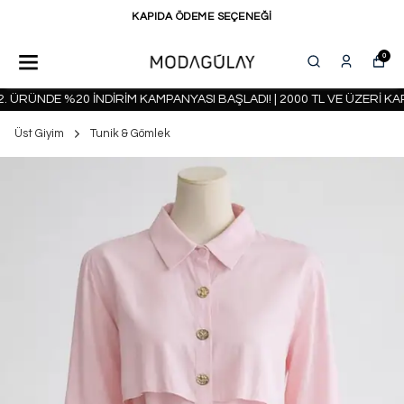
KAPIDA ÖDEME SEÇENEĞİ
0
ÜRÜNDE %20 İNDİRİM KAMPANYASI BAŞLADI! | 2000 TL VE ÜZERİ KAR
Üst Giyim
Tunik & Gömlek