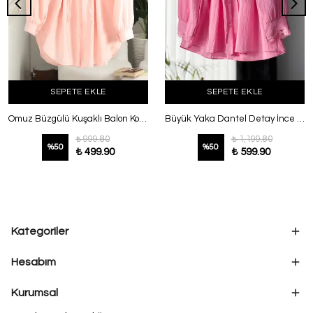
SEPETE EKLE
SEPETE EKLE
Omuz Büzgülü Kuşaklı Balon Kol Modal Gömlek Pembe
Büyük Yaka Dantel Detay İnce Kuşaklı Gömlek Pembe
₺ 999.80
₺ 1,199.80
%
50
%
50
₺ 499.90
₺ 599.90
Kategoriler
Hesabım
Kurumsal