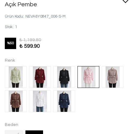
Açık Pembe
Ürün Kodu
:
NEVA6Y0847_006-S-M
Stok
:
1
₺ 1,199.80
%
50
₺ 599.90
Renk
Beden