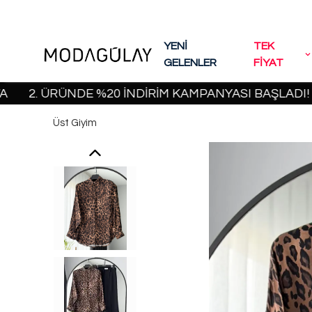
YENİ
TEK
GELENLER
FİYAT
2. ÜRÜNDE %20 İNDİRİM KAMPANYASI BAŞLADI! | 200
Üst Giyim