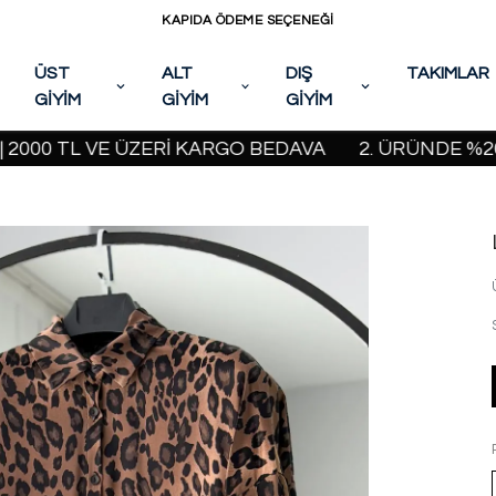
KAPIDA ÖDEME SEÇENEĞİ
ÜST
ALT
DIŞ
TAKIMLAR
GİYİM
GİYİM
GİYİM
0 TL VE ÜZERİ KARGO BEDAVA
2. ÜRÜNDE %20 İND