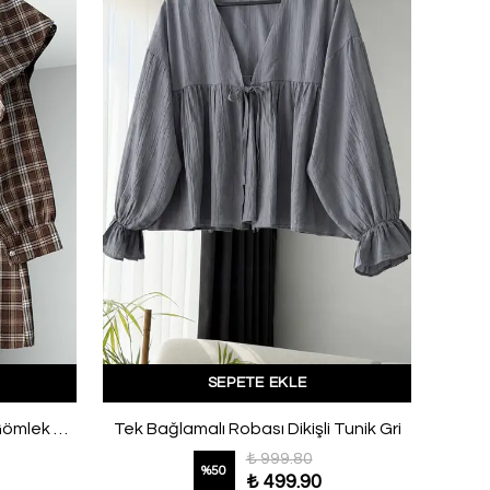
SEPETE EKLE
Pelerinli Ekoseli İnce Kuşaklı Gömlek Kahve
Tek Bağlamalı Robası Dikişli Tunik Gri
₺ 999.80
%
50
₺ 499.90