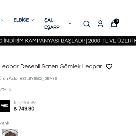
ELBİSE
ŞAL-
0
EŞARP
İRİM KAMPANYASI BAŞLADI! | 2000 TL VE ÜZERİ KAR
Leopar Desenli Saten Gömlek Leopar
Ürün Kodu
:
ESTL6Y6502_067-36
Stok
:
2
₺ 1,499.80
%
50
₺ 749.90
Renk