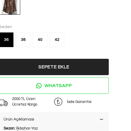
Beden
36
38
40
42
SEPETE EKLE
WHATSAPP
2000 TL Üzeri
İade Garantisi
Ücretsiz Kargo
Ürün Açıklaması
Sezon:
İlkbahar-Yaz