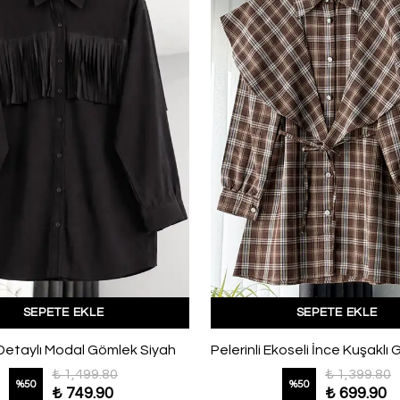
SEPETE EKLE
SEPETE EKLE
Detaylı Modal Gömlek Siyah
₺ 1,499.80
₺ 1,399.80
%
50
%
50
₺ 749.90
₺ 699.90