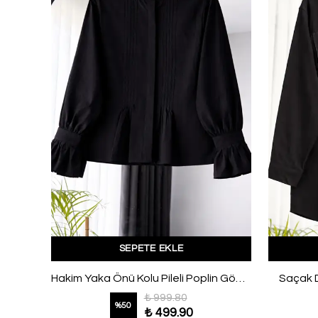
SEPETE EKLE
Denizci Yaka Nervürlü Poplin Gömlek Bordo
Hakim Yaka Önü Kolu Pileli Poplin Gömlek Siyah
Saçak 
₺ 999.80
%
50
₺ 499.90