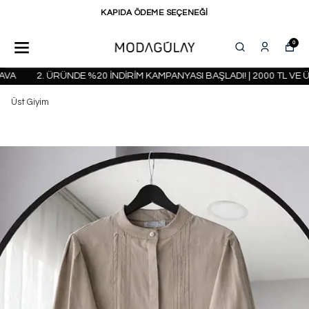
KAPIDA ÖDEME SEÇENEĞİ
0
A
2. ÜRÜNDE %20 İNDİRİM KAMPANYASI BAŞLADI! | 2000 TL VE Ü
Üst Giyim