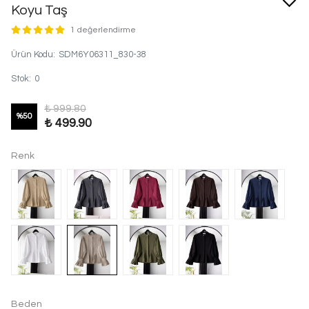
Koyu Taş
1 değerlendirme
Ürün Kodu
:
SDM6Y06311_830-38
Stok
:
0
₺ 999.80
%
50
₺ 499.90
Renk
Beden