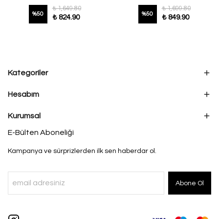
₺ 1,649.80
₺ 1,699.80
%
50
%
50
₺ 824.90
₺ 849.90
Kategoriler
Hesabım
Kurumsal
E-Bülten Aboneliği
Kampanya ve sürprizlerden ilk sen haberdar ol.
Abone Ol