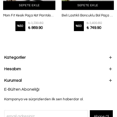
SEPETE EKLE
SEPETE EKLE
Mom Fit Kesik Paça Kot Pantolon Siyah
Beli Lastikli Boncuklu Bol Paça Keten Pantolon Vizon
₺ 1,739.80
₺ 1,499.80
%
50
%
50
₺ 869.90
₺ 749.90
Kategoriler
Hesabım
Kurumsal
E-Bülten Aboneliği
Kampanya ve sürprizlerden ilk sen haberdar ol.
Abone Ol