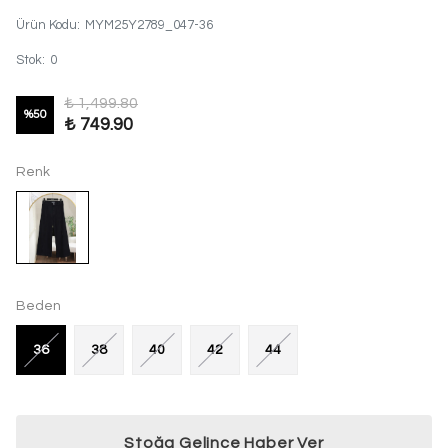
Ürün Kodu
:
MYM25Y2789_047-36
Stok
:
0
₺ 1,499.80
%
50
₺ 749.90
Renk
Beden
36
38
40
42
44
Stoğa Gelince Haber Ver