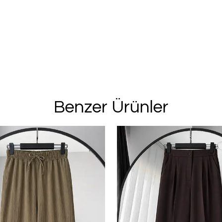
%20 İN
2. Üründe Net %
Bu ve benzeri fırsa
için kay
Benzer Ürünler
Kullanım Koşullarını kabul 
Kayıt O
E-posta adresinizi girerek pazarlama ve tanıtım 
edersiniz ve Gizlilik Politikamızı okuduğunuzu v