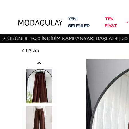
YENİ
TEK
GELENLER
FİYAT
ÜNDE %20 İNDİRİM KAMPANYASI BAŞLADI! | 2000 TL
Alt Giyim