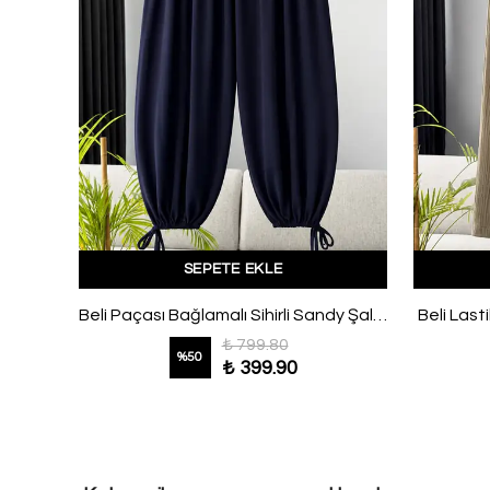
SEPETE EKLE
Beli Kemerli Şal Desenli Şifon Etek Kahve
Beli Paçası Bağlamalı Sihirli Sandy Şalvar Pantolon Lacivert
Beli Last
₺ 799.80
%
50
₺ 399.90