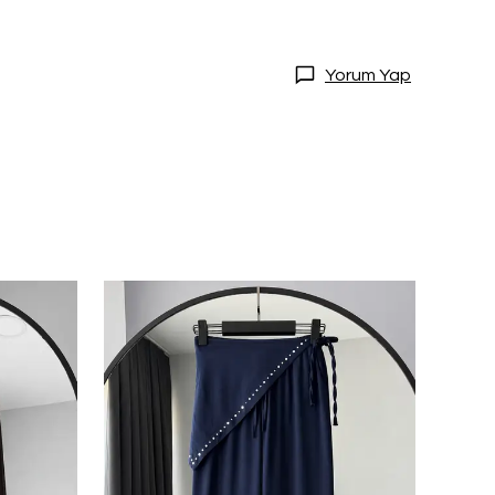
Yorum Yap
DİRİM
20 İndirim!
tları kaçırmamak
dol.
ediyorum
l
ile ilgili iletişim almayı kabul
e kabul ettiğinizi onaylarsınız.