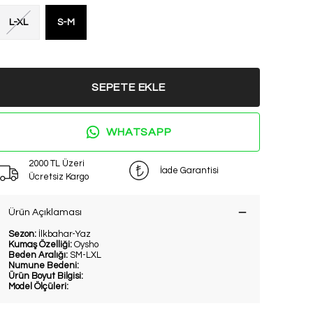
L-XL
S-M
SEPETE EKLE
WHATSAPP
2000 TL Üzeri
İade Garantisi
Ücretsiz Kargo
Ürün Açıklaması
Sezon:
İlkbahar-Yaz
Kumaş Özelliği:
Oysho
Beden Aralığı:
SM-LXL
Numune Bedeni:
Ürün Boyut Bilgisi:
Model Ölçüleri: