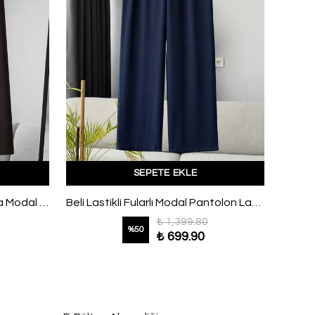
SEPETE EKLE
Beli Lastikli Çift Cepli Bol Paça Modal Pantolon Koyu Kahve
Beli Lastikli Fularlı Modal Pantolon Lacivert
₺ 1,399.80
%
50
₺ 699.90