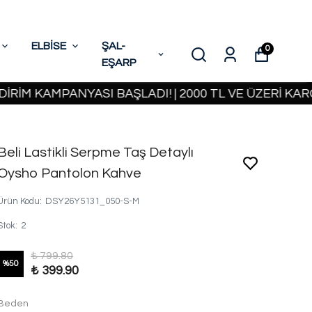
ELBİSE
ŞAL-
0
EŞARP
KAMPANYASI BAŞLADI! | 2000 TL VE ÜZERİ KARGO B
Beli Lastikli Serpme Taş Detaylı
Oysho Pantolon Kahve
Ürün Kodu
:
DSY26Y5131_050-S-M
Stok
:
2
₺ 799.80
%
50
₺ 399.90
Beden