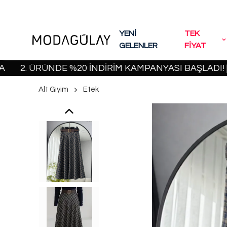
YENİ
TEK
GELENLER
FİYAT
 ÜRÜNDE %20 İNDİRİM KAMPANYASI BAŞLADI! | 2000
Alt Giyim
Etek