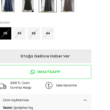
Beden
38
40
42
44
Stoğa Gelince Haber Ver
WHATSAPP
2000 TL Üzeri
İade Garantisi
Ücretsiz Kargo
Ürün Açıklaması
Sezon:
Sonbahar-Kış