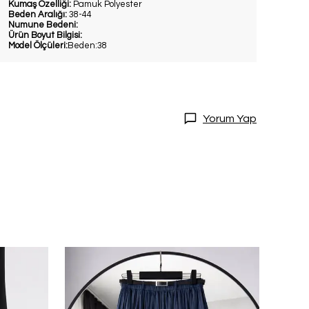
Kumaş Özelliği:
Pamuk Polyester
Beden Aralığı:
38-44
Numune Bedeni:
Ürün Boyut Bilgisi:
Model Ölçüleri:
Beden:38
DİRİM
Yorum Yap
20 İndirim!
tları kaçırmamak
dol.
ediyorum
l
ile ilgili iletişim almayı kabul
e kabul ettiğinizi onaylarsınız.