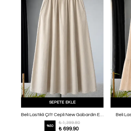
SEPETE EKLE
Kemer Detay Ekoseli Pileli Etek Siyah Füme
Beli Lastikli Çift Cepli New Gabardin Etek Taş
Beli Las
₺ 1,399.80
%
50
₺ 699.90