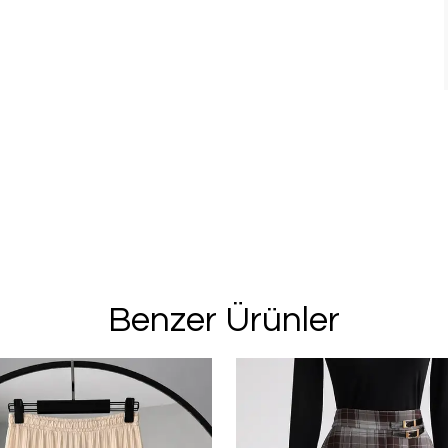
%20 İN
2. Üründe Net %
Bu ve benzeri fırsa
için kay
Benzer Ürünler
Kullanım Koşullarını kabul 
Kayıt O
E-posta adresinizi girerek pazarlama ve tanıtım 
edersiniz ve Gizlilik Politikamızı okuduğunuzu v