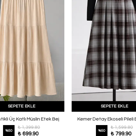
SEPETE EKLE
SEPETE EKLE
tikli Üç Katlı Müslin Etek Bej
Kemer Detay Ekoseli Pileli 
₺ 1,399.80
₺ 1,599.80
%
50
%
50
₺ 699.90
₺ 799.90