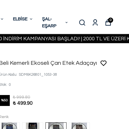
ELBİSE
ŞAL-
0
EŞARP
İM KAMPANYASI BAŞLADI! | 2000 TL VE ÜZERİ KARGO
Beli Kemerli Ekoseli Çan Etek Adaçayı
Ürün Kodu
:
SDM6K26801_1053-38
Stok
:
0
₺ 999.80
%
50
₺ 499.90
Renk