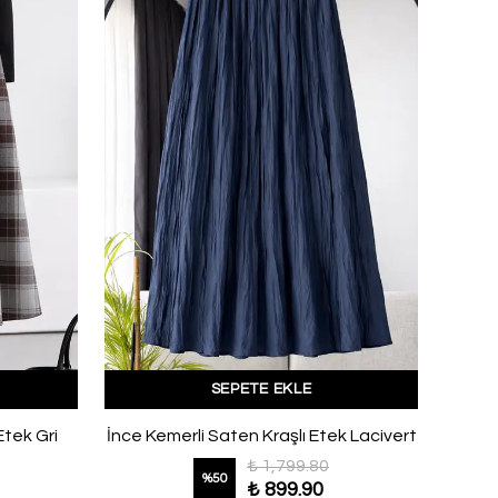
SEPETE EKLE
Etek Gri
İnce Kemerli Saten Kraşlı Etek Lacivert
El
₺ 1,799.80
%
50
₺ 899.90