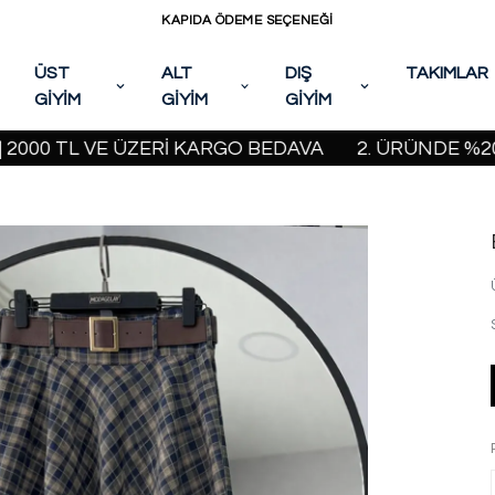
KAPIDA ÖDEME SEÇENEĞİ
ÜST
ALT
DIŞ
TAKIMLAR
GİYİM
GİYİM
GİYİM
 TL VE ÜZERİ KARGO BEDAVA
2. ÜRÜNDE %20 İNDİR