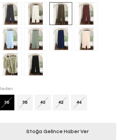
Beden
36
38
40
42
44
Stoğa Gelince Haber Ver