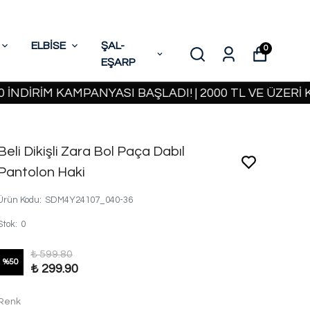
ELBİSE
ŞAL-
0
EŞARP
İM KAMPANYASI BAŞLADI! | 2000 TL VE ÜZERİ KARGO
Beli Dikişli Zara Bol Paça Dabıl
Pantolon Haki
Ürün Kodu
:
SDM4Y24107_040-36
Stok
:
0
₺ 599.80
%
50
₺ 299.90
Renk