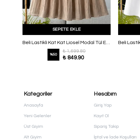
SEPETE EKLE
Beli Lastikli Kemerli Tencel Bol Paça Pantolon Camel
Beli Lastikli Kat Kat Liosel Modal Tül Etek Vizon
₺ 1,699.80
%
50
₺ 849.90
Kategoriler
Hesabım
Anasayfa
Giriş Yap
Yeni Gelenler
Kayıt Ol
Üst Giyim
Sipariş Takip
Alt Giyim
İptal ve İade Koşulları