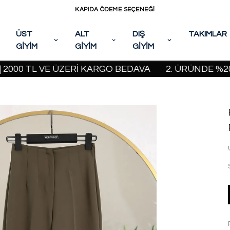
KAPIDA ÖDEME SEÇENEĞİ
ÜST
ALT
DIŞ
TAKIMLAR
GİYİM
GİYİM
GİYİM
TL VE ÜZERİ KARGO BEDAVA
2. ÜRÜNDE %20 İNDİR