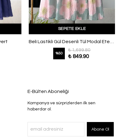
SEPETE EKLE
vert
Beli Lastikli Gül Desenli Tül Modal Etek Pembe Mint
₺ 1,699.80
%
50
₺ 849.90
E-Bülten Aboneliği
Kampanya ve sürprizlerden ilk sen
haberdar ol.
Abone Ol