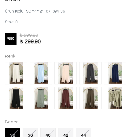
Ürün Kodu
:
SDM4Y24107_094-36
Stok
:
0
₺ 599.80
%
50
₺ 299.90
Renk
Beden
36
38
40
42
44