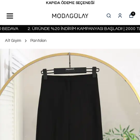
KAPIDA ÖDEME SEÇENEĞİ
0
BEDAVA
2. ÜRÜNDE %20 İNDİRİM KAMPANYASI BAŞLADI! | 2000 TL
Alt Giyim
Pantolon