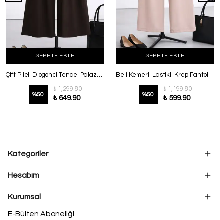
SEPETE EKLE
SEPETE EKLE
Çift Pileli Diogonel Tencel Palazzo Pantolon Koyu Kahve
Beli Kemerli Lastikli Krep Pantolon Koyu Bej
₺ 1,299.80
₺ 1,199.80
%
50
%
50
₺ 649.90
₺ 599.90
Kategoriler
Hesabım
Kurumsal
E-Bülten Aboneliği