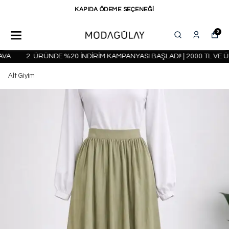
KAPIDA ÖDEME SEÇENEĞİ
0
A
2. ÜRÜNDE %20 İNDİRİM KAMPANYASI BAŞLADI! | 2000 TL VE ÜZ
Alt Giyim