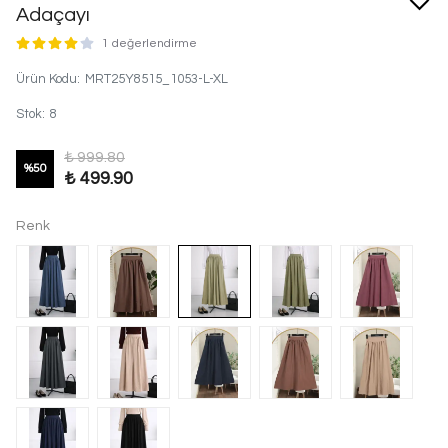
Adaçayı
1 değerlendirme
Ürün Kodu
:
MRT25Y8515_1053-L-XL
Stok
:
8
₺ 999.80
%
50
₺ 499.90
Renk