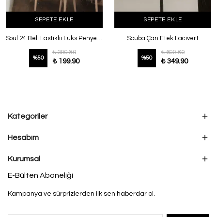
SEPETE EKLE
SEPETE EKLE
Soul 24 Beli Lastikliı Lüks Penye İki İplik Pantolon Krem
Scuba Çan Etek Lacivert
₺ 399.80
₺ 699.80
%
50
%
50
₺ 199.90
₺ 349.90
Kategoriler
Hesabım
Kurumsal
E-Bülten Aboneliği
Kampanya ve sürprizlerden ilk sen haberdar ol.