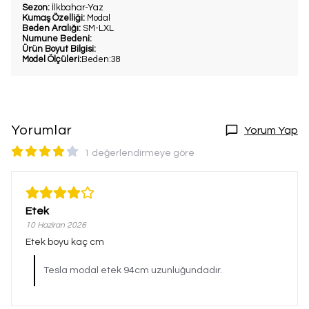
Sezon:
İlkbahar-Yaz
Kumaş Özelliği:
Modal
Beden Aralığı:
SM-LXL
Numune Bedeni:
Ürün Boyut Bilgisi:
Model Ölçüleri:
Beden:38
Yorumlar
Yorum Yap
1 değerlendirmeye göre
Etek
10 Haziran 2026
Etek boyu kaç cm
Tesla modal etek 94cm uzunluğundadır.