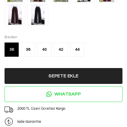
Beden
36
38
40
42
44
SEPETE EKLE
WHATSAPP
2000 TL Üzeri Ücretsiz Kargo
İade Garantisi