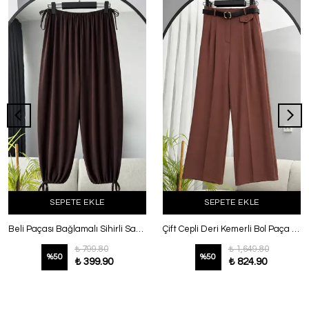
SEPETE EKLE
SEPETE EKLE
Beli Paçası Bağlamalı Sihirli Sandy Şalvar Pantolon Kahve
Çift Cepli Deri Kemerli Bol Paça Dabıl Pantolon Açık Kahve
₺ 799.80
₺ 1,649.80
%
50
%
50
₺ 399.90
₺ 824.90