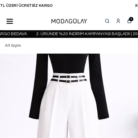
KAPIDA ÖDEME SEÇENEĞİ
0
RGO BEDAVA
2. ÜRÜNDE %20 İNDİRİM KAMPANYASI BAŞLADI! | 200
Alt Giyim