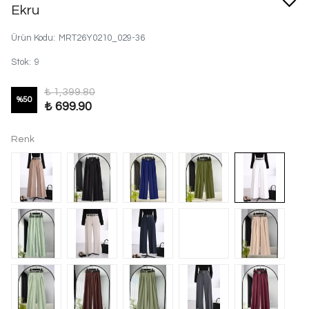
Ekru
Ürün Kodu
:
MRT26Y0210_029-36
Stok
:
9
₺ 1,399.80
%
50
₺ 699.90
Renk