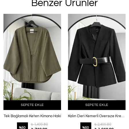
Benzer Ürünler
SEPETE EKLE
SEPETE EKLE
Tek Bağlamalı Keten Kimono Haki
Kalın Deri Kemerli Oversıze Krep Ceket Siyah
₺ 1,499.80
₺ 2,499.80
%
50
%
50