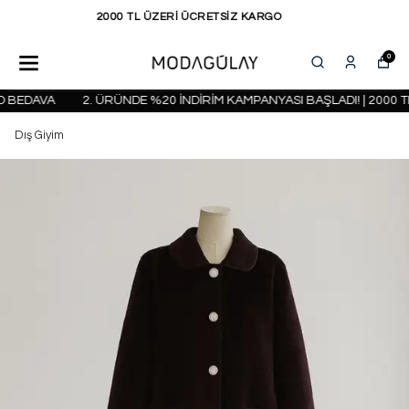
KAPIDA ÖDEME SEÇENEĞİ
0
 BEDAVA
2. ÜRÜNDE %20 İNDİRİM KAMPANYASI BAŞLADI! | 2000 TL
Dış Giyim