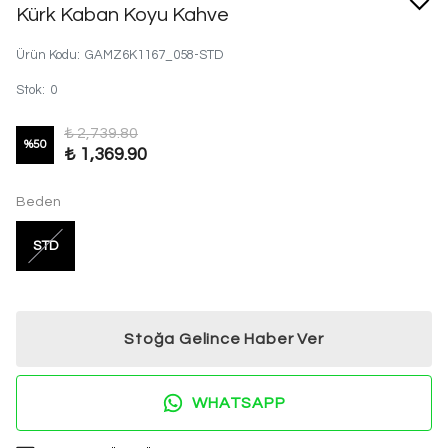
Kürk Kaban Koyu Kahve
Ürün Kodu
:
GAMZ6K1167_058-STD
Stok
:
0
₺ 2,739.80
%
50
₺ 1,369.90
Beden
STD
Stoğa Gelince Haber Ver
WHATSAPP