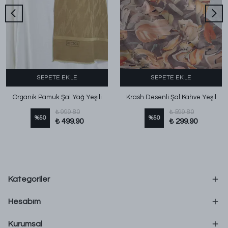
SEPETE EKLE
SEPETE EKLE
Organik Pamuk Şal Yağ Yeşili
Krash Desenli Şal Kahve Yeşil
₺ 999.80
₺ 599.80
%
50
%
50
₺ 499.90
₺ 299.90
Kategoriler
Hesabım
Kurumsal