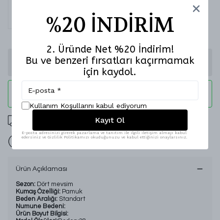
%20 İNDİRİM
2. Üründe Net %20 İndirim!
Bu ve benzeri fırsatları kaçırmamak
Stoğa Gelince Haber Ver
için kaydol.
WHATSAPP
Kullanım Koşullarını kabul ediyorum
Kayıt Ol
2000 TL Üzeri Ücretsiz Kargo
E-posta adresinizi girerek pazarlama ve tanıtım ile ilgili iletişim almayı kabul
edersiniz ve Gizlilik Politikamızı okuduğunuzu ve kabul ettiğinizi onaylarsınız.
İade Garantisi
Ürün Açıklaması
Sezon:
Dört mevsim
Kumaş Özelliği:
Pamuk
Beden Aralığı:
Standart
Numune Bedeni:
Ürün Boyut Bilgisi: