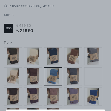
Ürün Kodu
:
SSCT4Y8304_042-STD
Stok
:
0
₺ 439.80
%
50
₺ 219.90
Renk