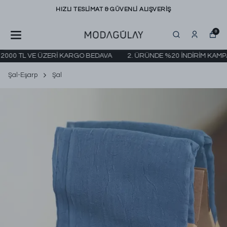
HIZLI TESLİMAT & GÜVENLİ ALIŞVERİŞ
0
00 TL VE ÜZERİ KARGO BEDAVA
2. ÜRÜNDE %20 İNDİRİM KAMPANYA
Şal-Eşarp
Şal