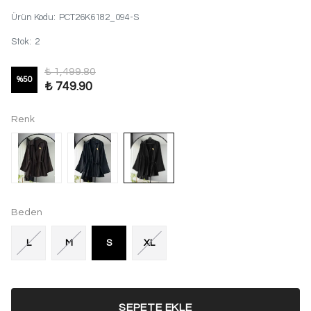
Ürün Kodu
:
PCT26K6182_094-S
Stok
:
2
₺ 1,499.80
%
50
₺ 749.90
Renk
Beden
L
M
S
XL
SEPETE EKLE