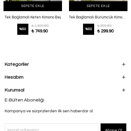
SEPETE EKLE
SEPETE EKLE
Tek Bağlamalı Keten Kimono Bej
Tek Bağlamalı Bürümcük Kimono Bebe Mavi
₺ 1,499.80
₺ 599.80
%
50
%
50
₺ 749.90
₺ 299.90
Kategoriler
Hesabım
Kurumsal
E-Bülten Aboneliği
Kampanya ve sürprizlerden ilk sen haberdar ol.
Abone Ol