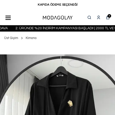
KAPIDA ÖDEME SEÇENEĞİ
0
VA
2. ÜRÜNDE %20 İNDİRİM KAMPANYASI BAŞLADI! | 2000 TL VE 
Üst Giyim
Kimono