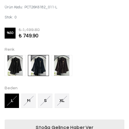
Ürün Kodu
:
PCT26K6182_011-L
Stok
:
0
₺ 1,499.80
%
50
₺ 749.90
Renk
Beden
L
M
S
XL
Stoğa Gelince Haber Ver