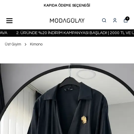
KAPIDA ÖDEME SEÇENEĞİ
0
A
2. ÜRÜNDE %20 İNDİRİM KAMPANYASI BAŞLADI! | 2000 TL VE Ü
Üst Giyim
Kimono