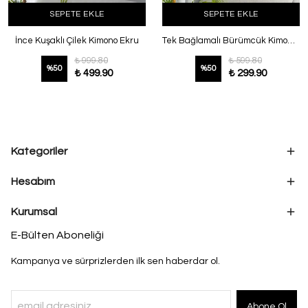
SEPETE EKLE
SEPETE EKLE
İnce Kuşaklı Çilek Kimono Ekru
Tek Bağlamalı Bürümcük Kimono Pembe
₺ 999.80
₺ 599.80
%
50
%
50
₺ 499.90
₺ 299.90
Kategoriler
Hesabım
Kurumsal
E-Bülten Aboneliği
Kampanya ve sürprizlerden ilk sen haberdar ol.
Abone Ol