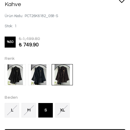
Kahve
Ürün Kodu
:
PCT26K6182_058-S
Stok
:
1
₺ 1,499.80
%
50
₺ 749.90
Renk
Beden
L
M
S
XL