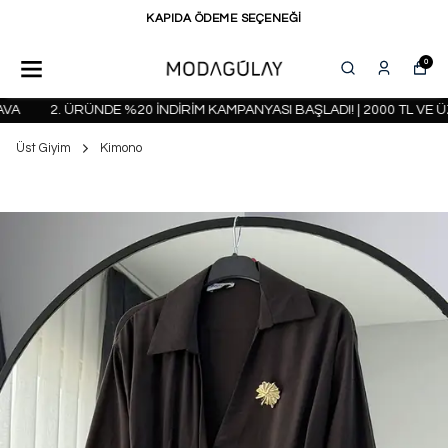
KAPIDA ÖDEME SEÇENEĞİ
0
2. ÜRÜNDE %20 İNDİRİM KAMPANYASI BAŞLADI! | 2000 TL VE ÜZ
Üst Giyim
Kimono