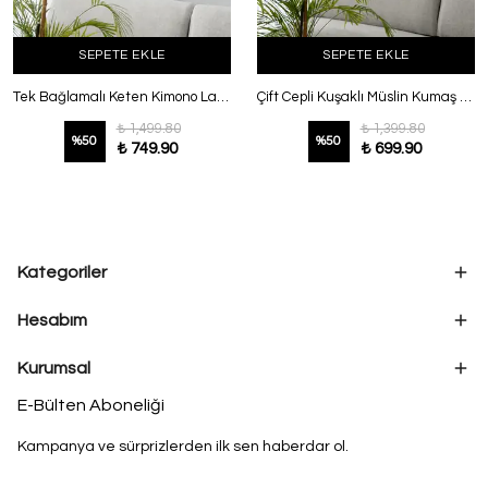
SEPETE EKLE
SEPETE EKLE
Tek Bağlamalı Keten Kimono Lacivert
Çift Cepli Kuşaklı Müslin Kumaş Kimono Sarı
₺ 1,499.80
₺ 1,399.80
%
50
%
50
₺ 749.90
₺ 699.90
Kategoriler
Hesabım
Kurumsal
E-Bülten Aboneliği
Kampanya ve sürprizlerden ilk sen haberdar ol.