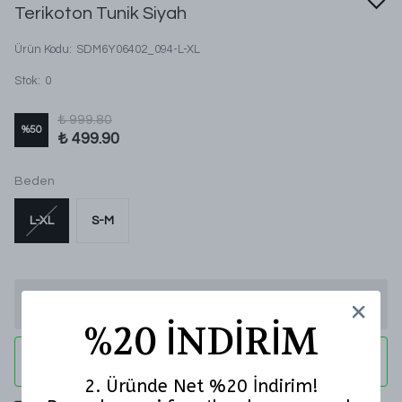
Terikoton Tunik Siyah
Ürün Kodu
:
SDM6Y06402_094-L-XL
Stok
:
0
₺ 999.80
%
50
₺ 499.90
Beden
L-XL
S-M
Stoğa Gelince Haber Ver
%20 İNDİRİM
WHATSAPP
2. Üründe Net %20 İndirim!