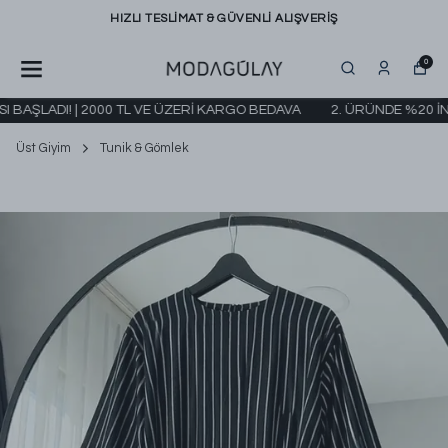
ŞVERİŞ
2000 TL ÜZERİ ÜCRETSİZ K
0
AŞLADI! | 2000 TL VE ÜZERİ KARGO BEDAVA
2. ÜRÜNDE %20 İNDİ
Üst Giyim
Tunik & Gömlek