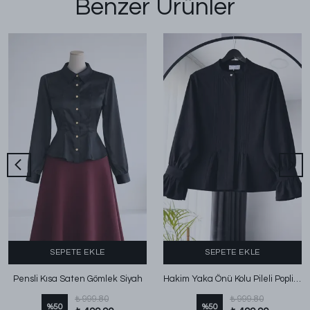
Benzer Ürünler
SEPETE EKLE
SEPETE EKLE
Pensli Kısa Saten Gömlek Siyah
Hakim Yaka Önü Kolu Pileli Poplin Gömlek Siyah
₺ 999.80
₺ 999.80
%
50
%
50