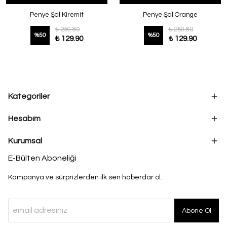
Penye Şal Kiremit
Penye Şal Orange
₺ 259.80
₺ 259.80
%
50
%
50
₺ 129.90
₺ 129.90
Kategoriler
Hesabım
Kurumsal
E-Bülten Aboneliği
Kampanya ve sürprizlerden ilk sen haberdar ol.
Abone Ol