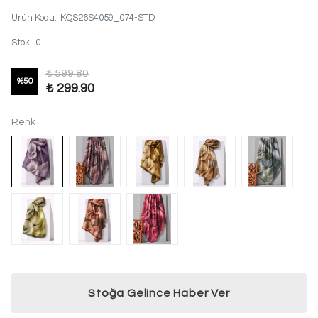
Ürün Kodu
:
KQS26S4059_074-STD
Stok
:
0
₺ 599.80
%
50
₺ 299.90
Renk
Stoğa Gelince Haber Ver