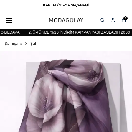
KAPIDA ÖDEME SEÇENEĞİ
0
 BEDAVA
2. ÜRÜNDE %20 İNDİRİM KAMPANYASI BAŞLADI! | 2000 TL
Şal-Eşarp
Şal