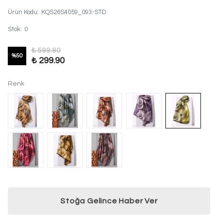
Ürün Kodu
:
KQS26S4059_093-STD
Stok
:
0
₺ 599.80
%
50
₺ 299.90
Renk
Stoğa Gelince Haber Ver