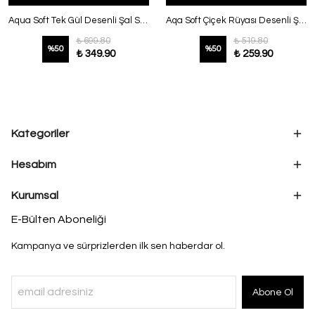
Aqua Soft Tek Gül Desenli Şal Siyah
Aqa Soft Çiçek Rüyası Desenli Şal Mürdüm
₺ 699.80
₺ 519.80
%
50
%
50
₺ 349.90
₺ 259.90
Kategoriler
Hesabım
Kurumsal
E-Bülten Aboneliği
Kampanya ve sürprizlerden ilk sen haberdar ol.
Abone Ol