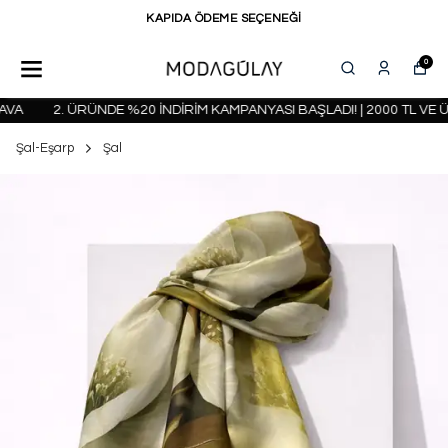
KAPIDA ÖDEME SEÇENEĞİ
0
A
2. ÜRÜNDE %20 İNDİRİM KAMPANYASI BAŞLADI! | 2000 TL VE Ü
Şal-Eşarp
Şal