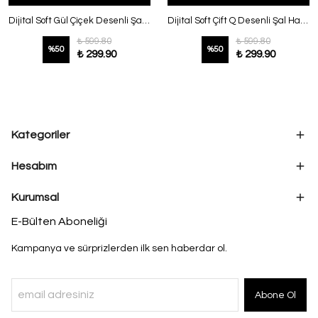
Dijital Soft Gül Çiçek Desenli Şal Siyah
Dijital Soft Çift Q Desenli Şal Hardal
₺ 599.80
₺ 599.80
%
50
%
50
₺ 299.90
₺ 299.90
Kategoriler
Hesabım
Kurumsal
E-Bülten Aboneliği
Kampanya ve sürprizlerden ilk sen haberdar ol.
Abone Ol