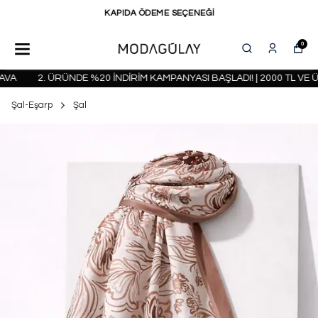
KAPIDA ÖDEME SEÇENEĞİ
0
A
2. ÜRÜNDE %20 İNDİRİM KAMPANYASI BAŞLADI! | 2000 TL VE Ü
Şal-Eşarp
Şal