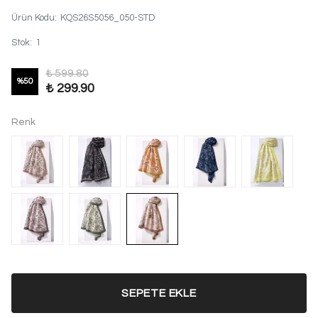
Ürün Kodu
:
KQS26S5056_050-STD
Stok
:
1
₺ 599.80
%
50
₺ 299.90
Renk
SEPETE EKLE