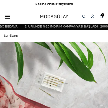
KAPIDA ÖDEME SEÇENEĞİ
0
 BEDAVA
2. ÜRÜNDE %20 İNDİRİM KAMPANYASI BAŞLADI! | 2000 T
Şal-Eşarp