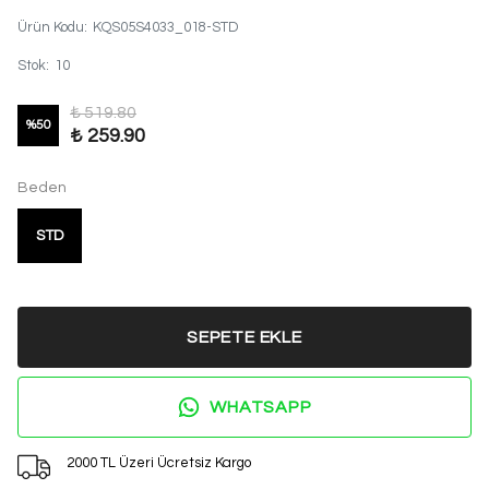
Ürün Kodu
:
KQS05S4033_018-STD
Stok
:
10
₺ 519.80
%
50
₺ 259.90
Beden
STD
SEPETE EKLE
WHATSAPP
2000 TL Üzeri Ücretsiz Kargo