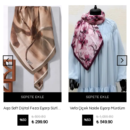
SEPETE EKLE
SEPETE EKLE
Aqa Soft Dijital Feza Eşarp Sütlü Kahve
Vefa Çiçek Naide Eşarp Mürdüm
₺ 599.80
₺ 1,099.80
%
50
%
50
₺ 299.90
₺ 549.90