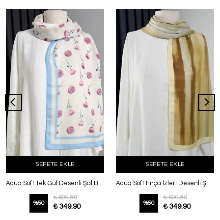
SEPETE EKLE
SEPETE EKLE
Aqua Soft Tek Gül Desenli Şal Bebe Mavi
Aqua Soft Fırça İzleri Desenli Şal Sarı
₺ 699.80
₺ 699.80
%
50
%
50
₺ 349.90
₺ 349.90