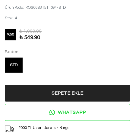
Ürün Kodu
:
KQS06S8151_094-STD
Stok
:
4
₺ 1,099.80
%
50
₺ 549.90
Beden
STD
SEPETE EKLE
WHATSAPP
2000 TL Üzeri Ücretsiz Kargo