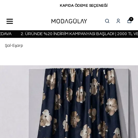
KAPIDA ÖDEME SEÇENEĞİ
0
AVA
2. ÜRÜNDE %20 İNDİRİM KAMPANYASI BAŞLADI! | 2000 TL VE 
Şal-Eşarp