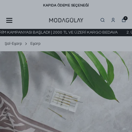
KAPIDA ÖDEME SEÇENEĞİ
0
 KAMPANYASI BAŞLADI! | 2000 TL VE ÜZERİ KARGO BEDAVA
2. ÜRÜ
Şal-Eşarp
Eşarp