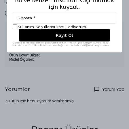
Bu ve benzeri fırsatları kaçırmamak
için kaydol.
İade Garantisi
Kullanım Koşullarını kabul ediyorum
Ürün Açıklaması
Kayıt Ol
Sezon:
Dört mevsim
Kumaş Özelliği:
Pamuk Polyester
E-posta adresinizi girerek pazarlama ve tanıtım ile ilgili iletişim almayı kabul
edersiniz ve Gizlilik Politikamızı okuduğunuzu ve kabul ettiğinizi onaylarsınız.
Beden Aralığı:
Standart
Numune Bedeni:
Ürün Boyut Bilgisi:
Model Ölçüleri:
Yorumlar
Yorum Yap
Bu ürün için henüz yorum yapılmamış.