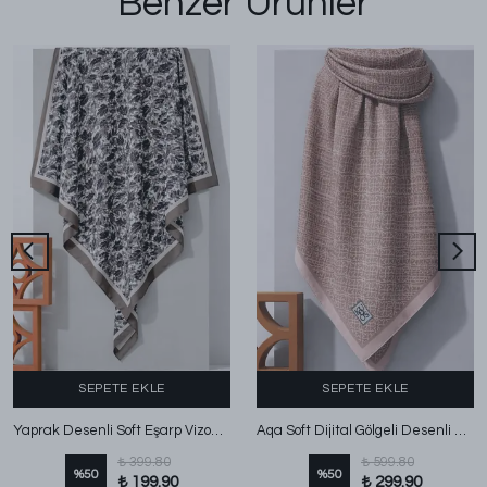
Benzer Ürünler
SEPETE EKLE
SEPETE EKLE
Yaprak Desenli Soft Eşarp Vizon Siyah
Aqa Soft Dijital Gölgeli Desenli Eşarp Bej
₺ 399.80
₺ 599.80
%
50
%
50
₺ 199.90
₺ 299.90