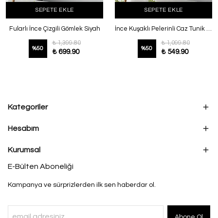
SEPETE EKLE
SEPETE EKLE
Fularlı İnce Çizgili Gömlek Siyah
İnce Kuşaklı Pelerinli Caz Tunik Turuncu
₺ 1,399.80
₺ 1,099.80
%
50
%
50
₺ 699.90
₺ 549.90
Kategoriler
Hesabım
Kurumsal
E-Bülten Aboneliği
Kampanya ve sürprizlerden ilk sen haberdar ol.
Abone Ol