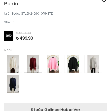
Bordo
Ürün Kodu
:
STL6K24290_018-STD
Stok
:
0
₺ 999.80
%
50
₺ 499.90
Renk
Stoğa Gelince Haber Ver