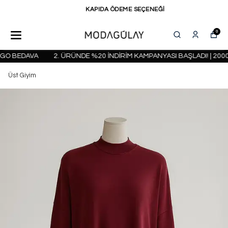
KAPIDA ÖDEME SEÇENEĞİ
0
O BEDAVA
2. ÜRÜNDE %20 İNDİRİM KAMPANYASI BAŞLADI! | 2000 
Üst Giyim