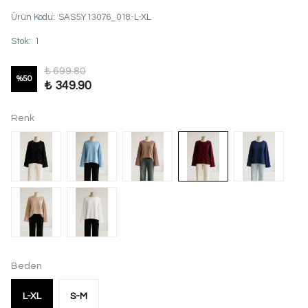
Ürün Kodu
:
SAS5Y13076_018-L-XL
Stok
:
1
₺ 699.80
%
50
₺ 349.90
Renk
Beden
L-XL
S-M