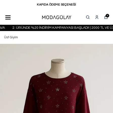
KAPIDA ÖDEME SEÇENEĞİ
0
A
2. ÜRÜNDE %20 İNDİRİM KAMPANYASI BAŞLADI! | 2000 TL VE Ü
Üst Giyim