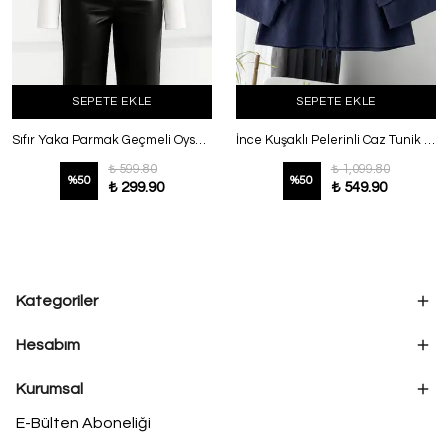
SEPETE EKLE
SEPETE EKLE
Sıfır Yaka Parmak Geçmeli Oysho Bady Ekru
İnce Kuşaklı Pelerinli Caz Tunik Koyu Lacivert
₺ 599.80
₺ 1,099.80
%
50
%
50
₺ 299.90
₺ 549.90
Kategoriler
Hesabım
Kurumsal
E-Bülten Aboneliği