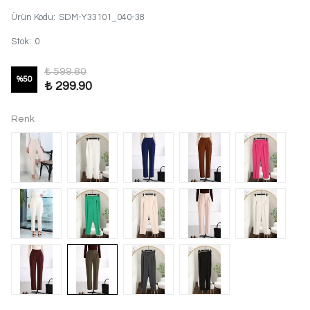
Ürün Kodu
:
SDM-Y33101_040-38
Stok
:
0
₺ 599.80
%
50
₺ 299.90
Renk