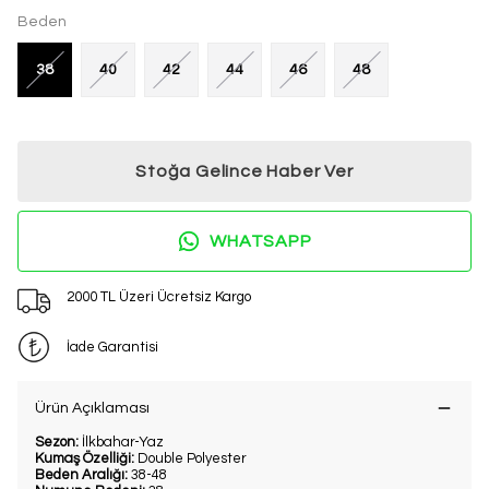
Beden
38
40
42
44
46
48
Stoğa Gelince Haber Ver
WHATSAPP
2000 TL Üzeri Ücretsiz Kargo
İade Garantisi
Ürün Açıklaması
Sezon:
İlkbahar-Yaz
Kumaş Özelliği:
Double Polyester
Beden Aralığı:
38-48