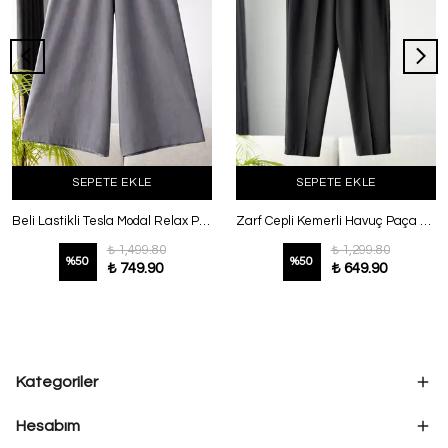
SEPETE EKLE
SEPETE EKLE
Beli Lastikli Tesla Modal Relax Pantolon Füme
Zarf Cepli Kemerli Havuç Paça Poliviskon Pantolon Siyah
₺ 1,499.80
₺ 1,299.80
%
50
%
50
₺ 749.90
₺ 649.90
Kategoriler
Hesabım