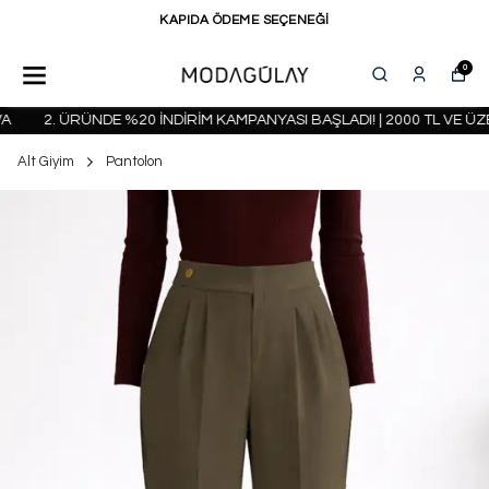
KAPIDA ÖDEME SEÇENEĞİ
0
2. ÜRÜNDE %20 İNDİRİM KAMPANYASI BAŞLADI! | 2000 TL VE ÜZE
Alt Giyim
Pantolon