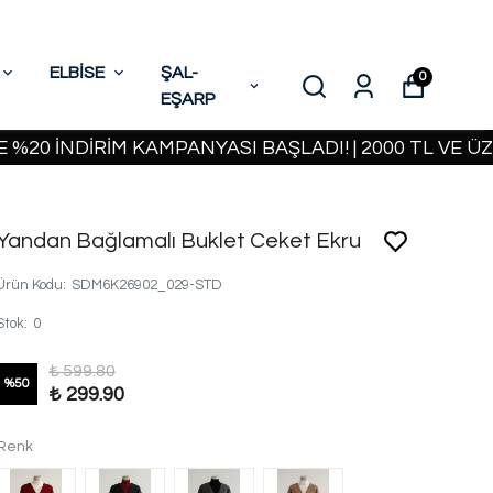
ELBİSE
ŞAL-
0
EŞARP
İNDİRİM KAMPANYASI BAŞLADI! | 2000 TL VE ÜZERİ
Yandan Bağlamalı Buklet Ceket Ekru
Ürün Kodu
:
SDM6K26902_029-STD
Stok
:
0
₺ 599.80
%
50
₺ 299.90
Renk