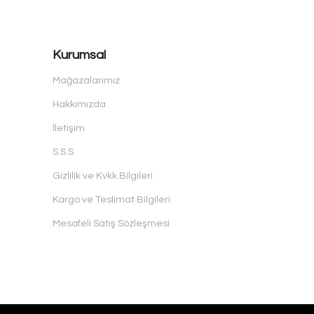
Kurumsal
Mağazalarımız
Hakkımızda
İletişim
S.S.S
Gizlilik ve Kvkk Bilgileri
Kargo ve Teslimat Bilgileri
Mesafeli Satış Sözleşmesi