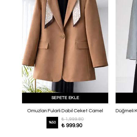
SEPETE EKLE
Hakim Yaka Tek Taş Düğmeli Dabıl Ceket Lacivert
Omuzları Fularlı Dabıl Ceket Camel
₺ 1,999.80
%
50
₺ 999.90