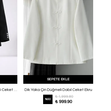
SEPETE EKLE
Oversıze Pelerinli Tek Düğmeli Ceket Siyah
Dik Yaka Çin Düğmeli Dabıl Ceket Ekru
₺ 1,999.80
%
50
₺ 999.90