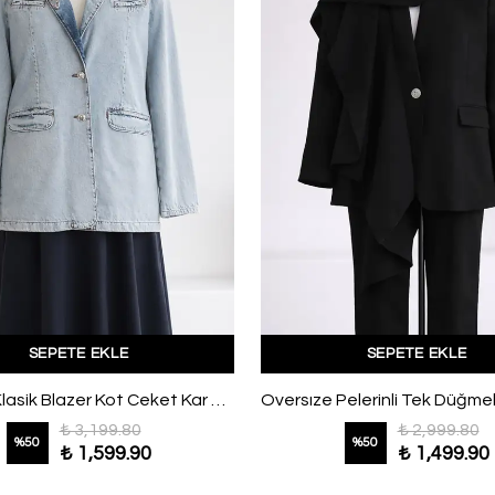
SEPETE EKLE
SEPETE EKLE
Düğmeli Klasik Blazer Kot Ceket Kar Yıkama
₺ 3,199.80
₺ 2,999.80
%
50
%
50
₺ 1,599.90
₺ 1,499.90