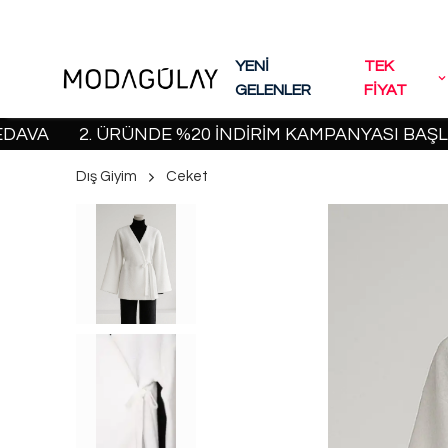
YENİ
TEK
GELENLER
FİYAT
2. ÜRÜNDE %20 İNDİRİM KAMPANYASI BAŞLADI! |
Dış Giyim
Ceket