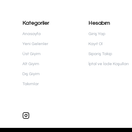
Kategoriler
Hesabım
Anasayfa
Giriş Yap
Yeni Gelenler
Kayıt Ol
Üst Giyim
Sipariş Takip
Alt Giyim
İptal ve İade Koşulları
Dış Giyim
Takımlar