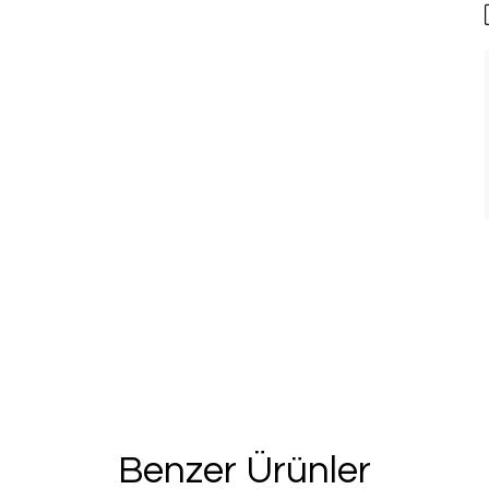
%20 İN
2. Üründe Net %
Bu ve benzeri fırsa
için kay
Kullanım Koşullarını kabul 
Kayıt O
Benzer Ürünler
E-posta adresinizi girerek pazarlama ve tanıtım 