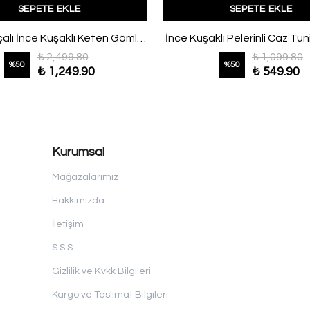
SEPETE EKLE
SEPETE EKLE
Geniş Paçalı İnce Kuşaklı Keten Gömlek Ekru
İnce Kuşaklı Pelerinli Caz Tuni
₺ 2,499.80
₺ 1,099.80
%
50
%
50
₺ 1,249.90
₺ 549.90
Kurumsal
Mağazalarımız
Hakkımızda
İletişim
S.S.S
Gizlilik ve Kvkk Bilgileri
Kargo ve Teslimat Bilgileri