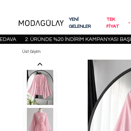
YENİ
TEK
GELENLER
FİYAT
2. ÜRÜNDE %20 İNDİRİM KAMPANYASI BAŞLADI! | 
Üst Giyim