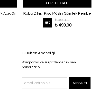
SEPETE EKLE
k Açık Gri
Roba Dikişli Kısa Müslin Gömlek Pembe
₺ 999.80
%
50
₺ 499.90
E-Bülten Aboneliği
Kampanya ve sürprizlerden ilk sen
haberdar ol.
Abone Ol