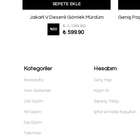
SEPETE EKLE
a Siyah
Jakarlı V Desenli Gömlek Mürdüm
₺ 1,199.80
%
50
₺ 599.90
Kategoriler
Hesabım
Anasayfa
Giriş Yap
Yeni Gelenler
Kayıt Ol
Üst Giyim
Sipariş Takip
Alt Giyim
İptal ve İade Koşulları
Dış Giyim
Takımlar