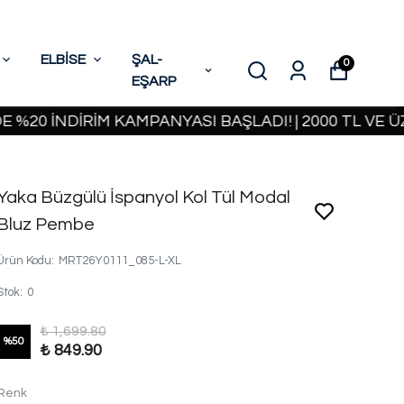
ELBİSE
ŞAL-
0
EŞARP
NDİRİM KAMPANYASI BAŞLADI! | 2000 TL VE ÜZERİ 
Yaka Büzgülü İspanyol Kol Tül Modal
Bluz Pembe
Ürün Kodu
:
MRT26Y0111_085-L-XL
Stok
:
0
₺ 1,699.80
%
50
₺ 849.90
Renk