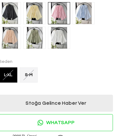
Beden
L-XL
S-M
Stoğa Gelince Haber Ver
WHATSAPP