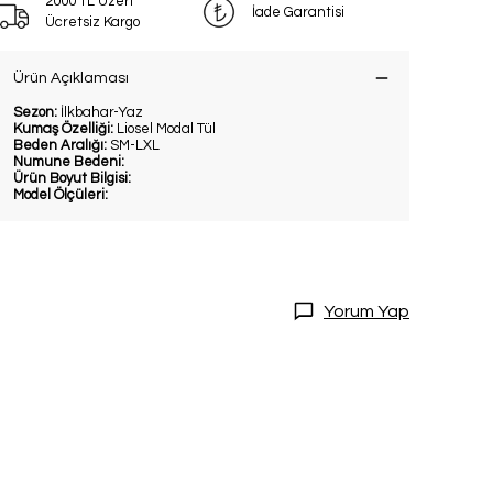
2000 TL Üzeri
İade Garantisi
Ücretsiz Kargo
Ürün Açıklaması
Sezon:
İlkbahar-Yaz
Kumaş Özelliği:
Liosel Modal Tül
Beden Aralığı:
SM-LXL
Numune Bedeni:
Ürün Boyut Bilgisi:
Model Ölçüleri:
DİRİM
20 İndirim!
Yorum Yap
tları kaçırmamak
dol.
ediyorum
l
ile ilgili iletişim almayı kabul