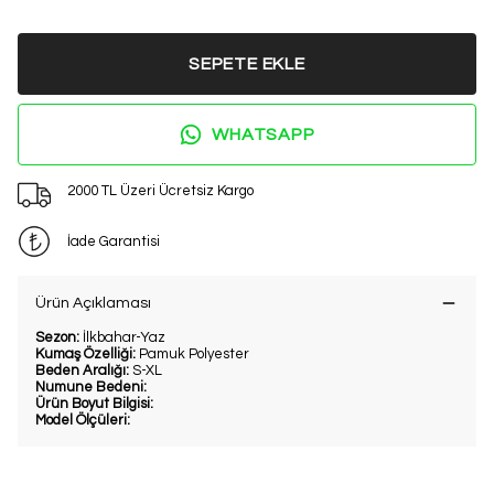
SEPETE EKLE
WHATSAPP
2000 TL Üzeri Ücretsiz Kargo
İade Garantisi
Ürün Açıklaması
Sezon:
İlkbahar-Yaz
Kumaş Özelliği:
Pamuk Polyester
Beden Aralığı:
S-XL
Numune Bedeni:
Ürün Boyut Bilgisi:
Model Ölçüleri: