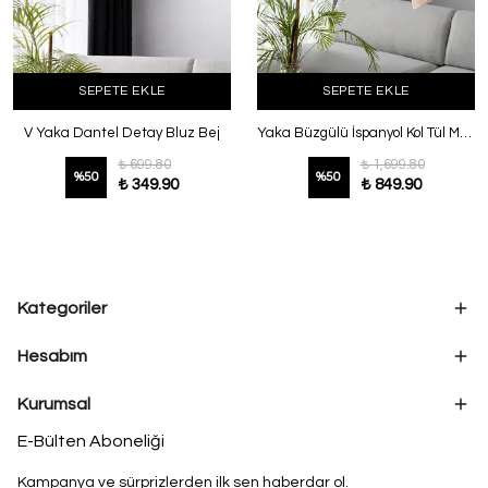
SEPETE EKLE
SEPETE EKLE
V Yaka Dantel Detay Bluz Bej
Yaka Büzgülü İspanyol Kol Tül Modal Bluz Somon
₺ 699.80
₺ 1,699.80
%
50
%
50
₺ 349.90
₺ 849.90
Kategoriler
Hesabım
Kurumsal
E-Bülten Aboneliği
Kampanya ve sürprizlerden ilk sen haberdar ol.