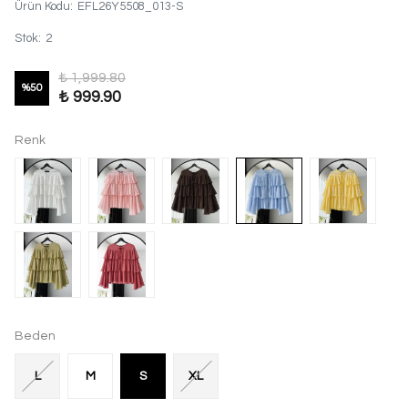
Ürün Kodu
:
EFL26Y5508_013-S
Stok
:
2
₺ 1,999.80
%
50
₺ 999.90
Renk
Beden
L
M
S
XL