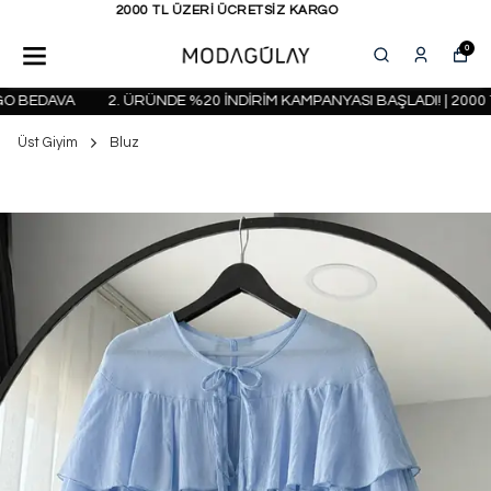
KAPIDA ÖDEME SEÇENEĞİ
0
 BEDAVA
2. ÜRÜNDE %20 İNDİRİM KAMPANYASI BAŞLADI! | 2000 TL
Üst Giyim
Bluz