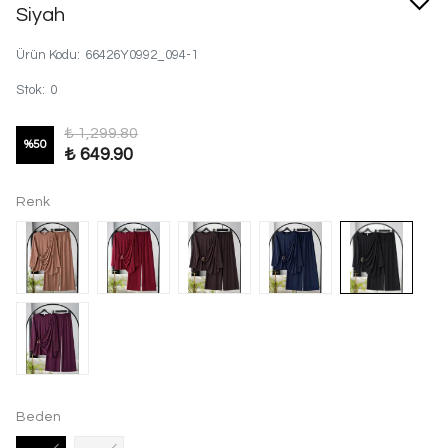
Siyah
Ürün Kodu
:
66426Y0992_094-1
Stok
:
0
₺ 1,299.80
%
50
₺ 649.90
Renk
Beden