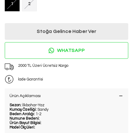
1
2
Stoğa Gelince Haber Ver
WHATSAPP
2000 TL Üzeri Ücretsiz Kargo
İade Garantisi
Ürün Açıklaması
Sezon:
İlkbahar-Yaz
Kumaş Özelliği:
Sandy
Beden Aralığı:
1-2
Numune Bedeni:
Ürün Boyut Bilgisi:
Model Ölçüleri: