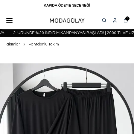
KAPIDA ÖDEME SEÇENEĞİ
0
2. ÜRÜNDE %20 İNDİRİM KAMPANYASI BAŞLADI! | 2000 TL VE ÜZ
Takımlar
Pantolonlu Takım