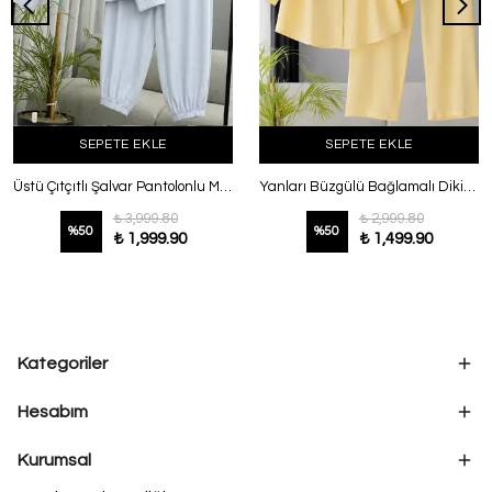
SEPETE EKLE
SEPETE EKLE
Üstü Çıtçıtlı Şalvar Pantolonlu Modal Takım Buz Mavisi
Yanları Büzgülü Bağlamalı Dikişli Pantolonlu Takım Sarı
₺ 3,999.80
₺ 2,999.80
%
50
%
50
₺ 1,999.90
₺ 1,499.90
Kategoriler
Hesabım
Kurumsal