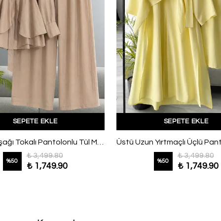
SEPETE EKLE
SEPETE EKLE
Broşlu Kuşağı Tokalı Pantolonlu Tül Modal Takım Vizon
₺ 3,499.80
₺ 3,499.80
%
50
%
50
₺ 1,749.90
₺ 1,749.90