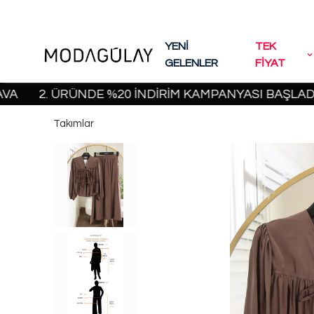
YENİ
TEK
GELENLER
FİYAT
2. ÜRÜNDE %20 İNDİRİM KAMPANYASI BAŞLADI! | 200
Takımlar