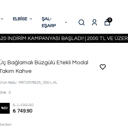
ELBİSE
ŞAL-
0
EŞARP
İRİM KAMPANYASI BAŞLADI! | 2000 TL VE ÜZERİ KAR
Üç Bağlamalı Büzgülü Etekli Modal
Takım Kahve
Ürün Kodu
:
MRT25Y8925_050-L-XL
Stok
:
0
₺ 1,499.80
%
50
₺ 749.90
Beden