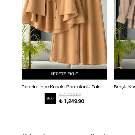
SEPETE EKLE
İnce Kuşaklı Yelekli Etekli Brüksel Takım Antrasit
Pelerinli İnce Kuşaklı Pantolonlu Takım Camel
₺ 2,499.80
%
50
₺ 1,249.90