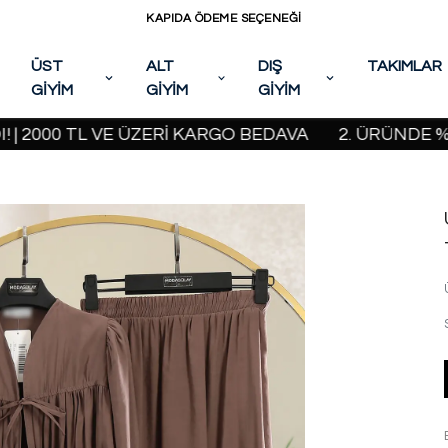
KAPIDA ÖDEME SEÇENEĞİ
ÜST
ALT
DIŞ
TAKIMLAR
GİYİM
GİYİM
GİYİM
0 TL VE ÜZERİ KARGO BEDAVA
2. ÜRÜNDE %20 İND