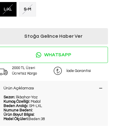
L-XL
S-M
Stoğa Gelince Haber Ver
WHATSAPP
2000 TL Üzeri
İade Garantisi
Ücretsiz Kargo
Ürün Açıklaması
Sezon:
İlkbahar-Yaz
Kumaş Özelliği:
Modal
Beden Aralığı:
SM-LXL
Numune Bedeni:
Ürün Boyut Bilgisi:
Model Ölçüleri:
Beden:38