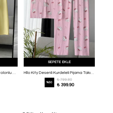
SEPETE EKLE
Üstü Uzun Yırtmaçlı Üçlü Pantolonlu Modal Takım Sarı
Hllo Kity Desenli Kurdeleli Pijama Takımı Pembe
₺ 799.80
%
50
₺ 399.90