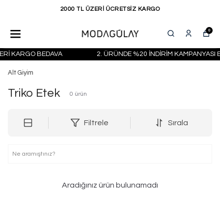
2000 TL ÜZERİ ÜCRETSİZ KARGO
0
ZERİ KARGO BEDAVA
2. ÜRÜNDE %20 İNDİRİM KAMPANYASI B
Alt Giyim
Triko Etek
0
ürün
Filtrele
Sırala
Aradığınız ürün bulunamadı