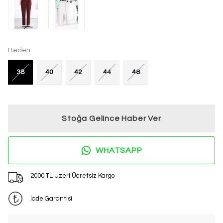
Beden
38
40
42
44
46
Stoğa Gelince Haber Ver
WHATSAPP
2000 TL Üzeri Ücretsiz Kargo
İade Garantisi