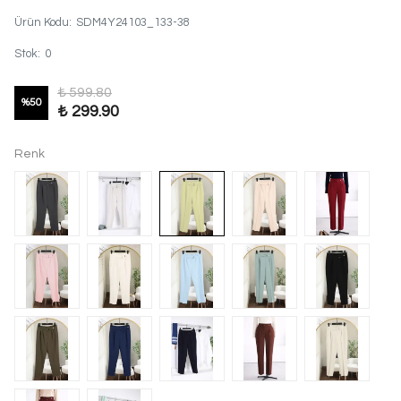
Ürün Kodu
:
SDM4Y24103_133-38
Stok
:
0
₺ 599.80
%
50
₺ 299.90
Renk