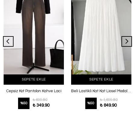
SEPETE EKLE
SEPETE EKLE
Cepsiz Kot Pantolon Kahve Laci
Beli Lastikli Kat Kat Liosel Modal Tül Etek Beyaz
₺ 699.80
₺ 1,699.80
%
50
%
50
₺ 349.90
₺ 849.90