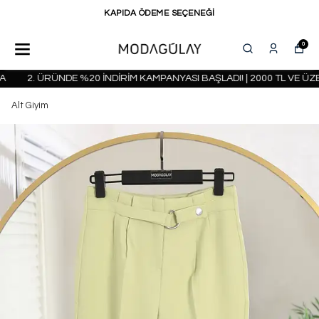
KAPIDA ÖDEME SEÇENEĞİ
0
2. ÜRÜNDE %20 İNDİRİM KAMPANYASI BAŞLADI! | 2000 TL VE ÜZE
Alt Giyim