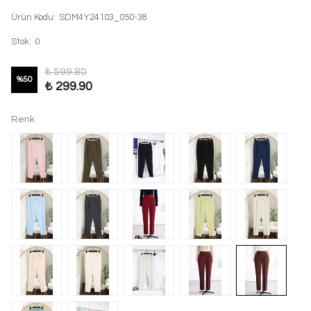
Ürün Kodu
:
SDM4Y24103_050-38
Stok
:
0
₺ 599.80
%
50
₺ 299.90
Renk