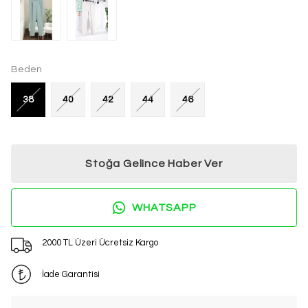
Beden
38
40
42
44
46
Stoğa Gelince Haber Ver
WHATSAPP
2000 TL Üzeri Ücretsiz Kargo
İade Garantisi