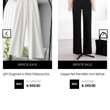
SEPETE EKLE
SEPETE EKLE
Çift Düğmeli A Pileli Palazzo Dabıl Pantolon Ekru
Cepsiz Kot Pantolon Ant Kahve
₺ 1,299.80
₺ 699.80
%
50
%
50
₺ 649.90
₺ 349.90