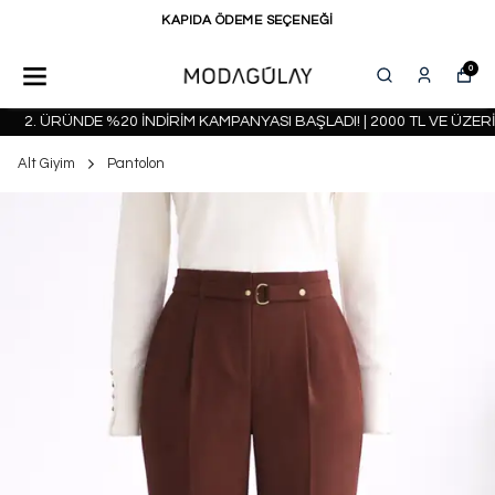
KAPIDA ÖDEME SEÇENEĞİ
0
2. ÜRÜNDE %20 İNDİRİM KAMPANYASI BAŞLADI! | 2000 TL VE ÜZERİ
Alt Giyim
Pantolon