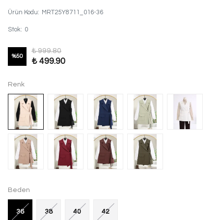
Ürün Kodu
:
MRT25Y8711_016-36
Stok
:
0
₺ 999.80
%
50
₺ 499.90
Renk
Beden
36
38
40
42