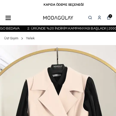
KAPIDA ÖDEME SEÇENEĞİ
0
O BEDAVA
2. ÜRÜNDE %20 İNDİRİM KAMPANYASI BAŞLADI! | 2000 
Üst Giyim
Yelek