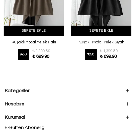
SEPETE EKLE
SEPETE EKLE
Kuşaklı Modal Yelek Haki
Kuşaklı Modal Yelek Siyah
₺ 1,399.80
₺ 1,399.80
%
50
%
50
₺ 699.90
₺ 699.90
Kategoriler
Hesabım
Kurumsal
E-Bülten Aboneliği