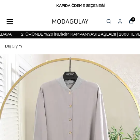
KAPIDA ÖDEME SEÇENEĞİ
0
AVA
2. ÜRÜNDE %20 İNDİRİM KAMPANYASI BAŞLADI! | 2000 TL VE
Dış Giyim