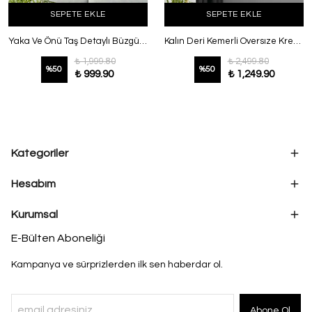
SEPETE EKLE
SEPETE EKLE
Yaka Ve Önü Taş Detaylı Büzgülü Kot Ceket Koyu Mavi
Kalın Deri Kemerli Oversıze Krep Ceket Beyaz
₺ 1,999.80
₺ 2,499.80
%
50
%
50
₺ 999.90
₺ 1,249.90
Kategoriler
Hesabım
Kurumsal
E-Bülten Aboneliği
Kampanya ve sürprizlerden ilk sen haberdar ol.
Abone Ol