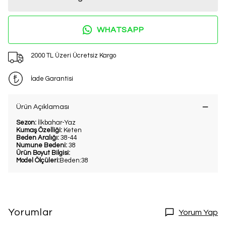
WHATSAPP
2000 TL Üzeri Ücretsiz Kargo
İade Garantisi
Ürün Açıklaması
Sezon:
İlkbahar-Yaz
Kumaş Özelliği:
Keten
Beden Aralığı:
38-44
Numune Bedeni:
38
Ürün Boyut Bilgisi:
Model Ölçüleri:
Beden:38
Yorumlar
Yorum Yap