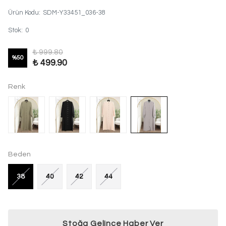
Ürün Kodu
:
SDM-Y33451_036-38
Stok
:
0
₺ 999.80
%
50
₺ 499.90
Renk
Beden
38
40
42
44
Stoğa Gelince Haber Ver