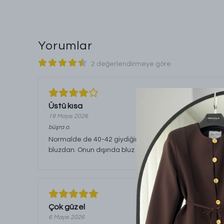
Yorumlar
2 değerlendirmeye göre
Üstü kısa
19 Mayıs 2026
büşra
o.
Normalde de 40-42 giydiğim için 2 beden aldım ancak bl
bluzdan. Onun dışında bluz da etek de astarlı kumaşl
Çok güzel
6 Mayıs 2026