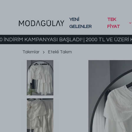
YENİ
TEK
GELENLER
FİYAT
M KAMPANYASI BAŞLADI! | 2000 TL VE ÜZERİ KARGO 
Takımlar
Etekli Takım