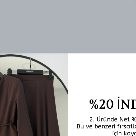
uzu belden oldukça kısa geldi özellikle göğüsleriniz büyükse daha da 
arı gayet güzel. Çok beğenerek almıştım üstünün bu kadar kısa gelme
%20 İN
2. Üründe Net %
Bu ve benzeri fırsa
için kay