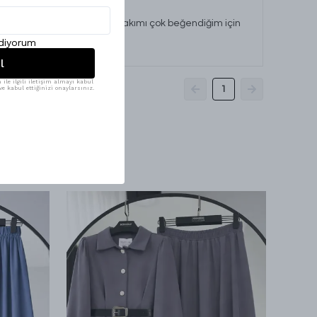
 iç astarı biraz kısa ben takımı çok beğendiğim için
ediyorum
l
ile ilgili iletişim almayı kabul
1
e kabul ettiğinizi onaylarsınız.