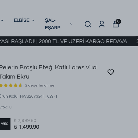
ELBİSE
ŞAL-
0
EŞARP
ADI! | 2000 TL VE ÜZERİ KARGO BEDAVA
2. ÜRÜND
Pelerin Broşlu Eteği Katlı Lares Vual
Takım Ekru
2 değerlendirme
Ürün Kodu
:
HWS26Y3241_029-1
Stok
:
0
₺ 2,999.80
%
50
₺ 1,499.90