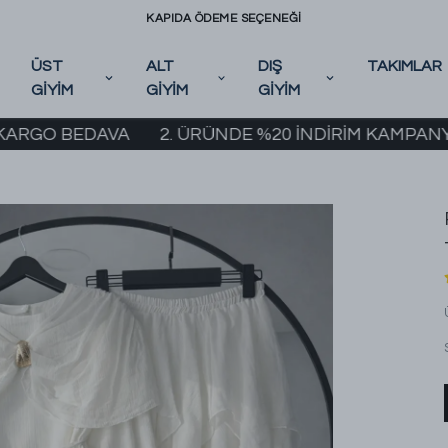
KAPIDA ÖDEME SEÇENEĞİ
ÜST
ALT
DIŞ
TAKIMLAR
GİYİM
GİYİM
GİYİM
BEDAVA
2. ÜRÜNDE %20 İNDİRİM KAMPANYASI BAŞL