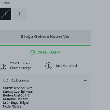
Beden
1
2
Stoğa Gelince Haber Ver
WHATSAPP
2000 TL Üzeri
İade Garantisi
Ücretsiz Kargo
Ürün Açıklaması
Sezon:
İlkbahar-Yaz
Kumaş Özelliği:
Vual
Beden Aralığı:
1-2
Numune Bedeni:
Ürün Boyut Bilgisi:
Model Ölçüleri: