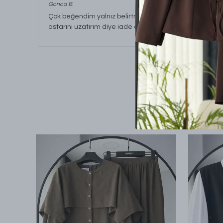
Gonca
B.
Çok beğendim yalnız belirtmeliyim ki benim boyum 170 
astarını uzatırım diye iade etmedim çok güzel astarı d