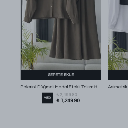
SEPETE EKLE
Arkası Uzun Eteği Pileli Brüksel Takım Kahve
Pelerinli Düğmeli Modal Etekli Takım Haki
₺ 2,499.80
%
50
₺ 1,249.90