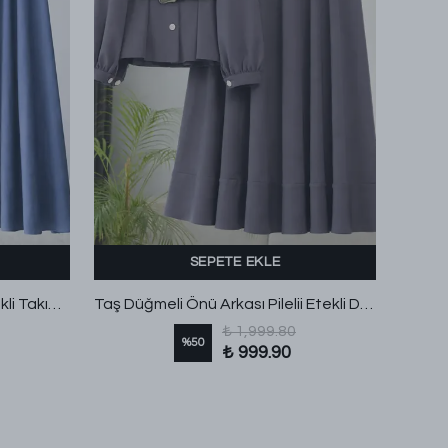
SEPETE EKLE
Büzgülü İnce Kuşaklı Brksl Etekli Takım İndigo
Taş Düğmeli Önü Arkası Pilelii Etekli Dabıl Takım Antrasit
₺ 1,999.80
%
50
₺ 999.90