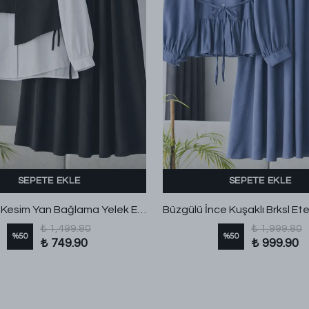
SEPETE EKLE
SEPETE EKLE
Asimetrik Kesim Yan Bağlama Yelek Etekli Takım Siyah
₺ 1,499.80
₺ 1,999.80
%
50
%
50
₺ 749.90
₺ 999.90