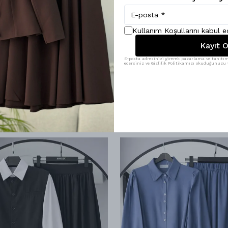
kilom 55 ben 2 beden tercih etmiştim 1 beden alsam da olurmuş ayrıca
a dahil yazlık kumaş
Kullanım Koşullarını kabul 
Kayıt O
E-posta adresinizi girerek pazarlama ve tanıtım 
edersiniz ve Gizlilik Politikamızı okuduğunuzu v
Benzer Ürünler