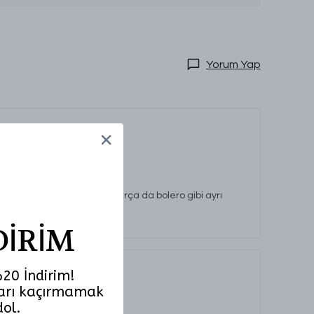
Yorum Yap
kısa duracaktır. Broşlu parça da bolero gibi ayrı
si üzdü
DİRİM
20 İndirim!
tları kaçırmamak
dol.