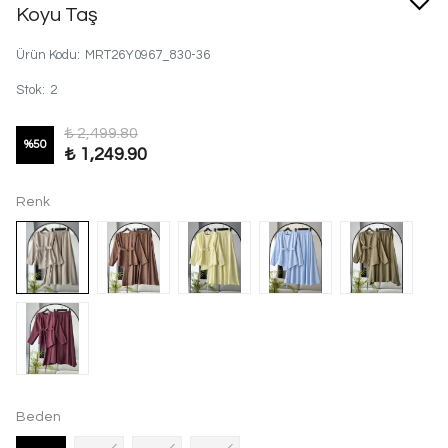
Koyu Taş
Ürün Kodu
:
MRT26Y0967_830-36
Stok
:
2
₺ 2,499.80
%
50
₺ 1,249.90
Renk
Beden