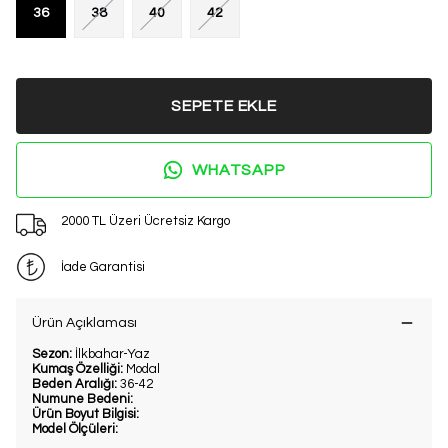
36
38
40
42
SEPETE EKLE
WHATSAPP
2000 TL Üzeri Ücretsiz Kargo
İade Garantisi
Ürün Açıklaması
Sezon:
İlkbahar-Yaz
Kumaş Özelliği:
Modal
Beden Aralığı:
36-42
Numune Bedeni:
Ürün Boyut Bilgisi:
Model Ölçüleri: