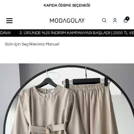
KAPIDA ÖDEME SEÇENEĞİ
0
VA
2. ÜRÜNDE %20 İNDİRİM KAMPANYASI BAŞLADI! | 2000 TL VE 
Sizin İçin Seçtiklerimiz Manuel