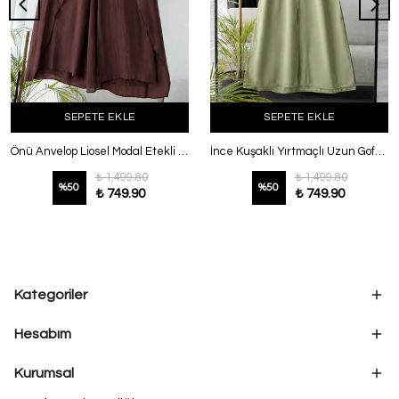
SEPETE EKLE
SEPETE EKLE
Önü Anvelop Liosel Modal Etekli Pantolon Kahve
İnce Kuşaklı Yırtmaçlı Uzun Gofre Tunik Adaçayı
₺ 1,499.80
₺ 1,499.80
%
50
%
50
₺ 749.90
₺ 749.90
Kategoriler
Hesabım
Kurumsal