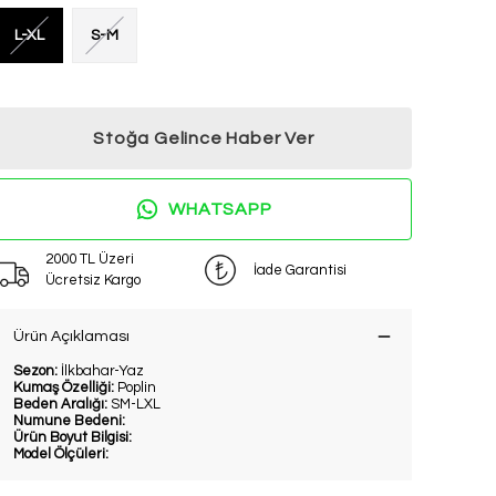
L-XL
S-M
Stoğa Gelince Haber Ver
WHATSAPP
2000 TL Üzeri
İade Garantisi
Ücretsiz Kargo
Ürün Açıklaması
Sezon:
İlkbahar-Yaz
Kumaş Özelliği:
Poplin
Beden Aralığı:
SM-LXL
Numune Bedeni:
Ürün Boyut Bilgisi:
Model Ölçüleri: