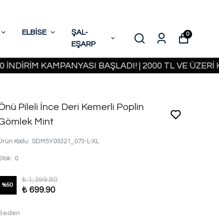
ELBİSE
ŞAL-
0
EŞARP
RİM KAMPANYASI BAŞLADI! | 2000 TL VE ÜZERİ KAR
Önü Pileli İnce Deri Kemerli Poplin
Gömlek Mint
Ürün Kodu
:
SDM5Y05321_073-L-XL
Stok
:
0
₺ 1,399.80
%
50
₺ 699.90
Beden