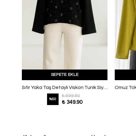
SEPETE EKLE
Parçalı Tünelli Bağlamalı Poplin Gömlek Pembe
Sıfır Yaka Taş Detaylı Viskon Tunik Siyah
₺ 699.80
%
50
₺ 349.90