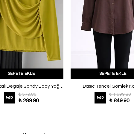
SEPETE EKLE
SEPETE EKLE
Omuz Tokalı Degaje Sandy Bady Yağ Yeşili
Basıc Tencel Gömlek K
₺ 579.80
₺ 1,699.80
%
50
%
50
₺ 289.90
₺ 849.90