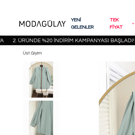
YENİ
TEK
GELENLER
FİYAT
2. ÜRÜNDE %20 İNDİRİM KAMPANYASI BAŞLADI! | 200
Üst Giyim