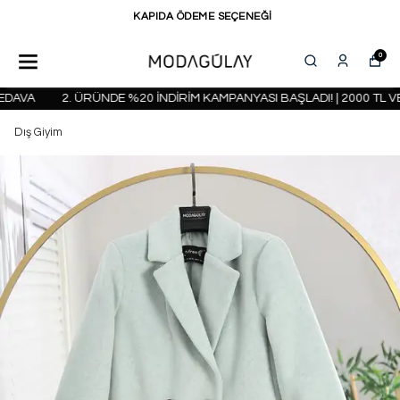
KAPIDA ÖDEME SEÇENEĞİ
0
AVA
2. ÜRÜNDE %20 İNDİRİM KAMPANYASI BAŞLADI! | 2000 TL VE
Dış Giyim