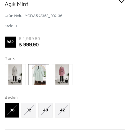
Açık Mint
Ürün Kodu
:
MODA5K2352_004-36
Stok
:
0
₺ 1,999.80
%
50
₺ 999.90
Renk
Beden
36
38
40
42