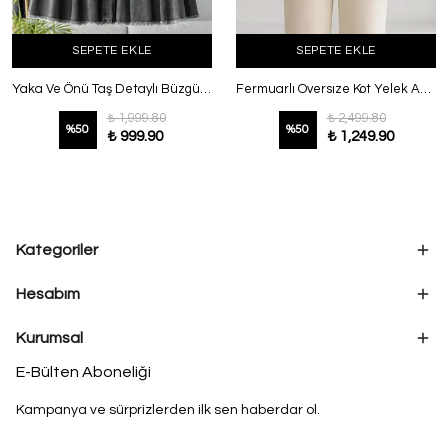
SEPETE EKLE
SEPETE EKLE
Yaka Ve Önü Taş Detaylı Büzgülü Kot Ceket Antrasit
Fermuarlı Oversıze Kot Yelek Antrasit
₺ 1,999.80
₺ 2,499.80
%
50
%
50
₺ 999.90
₺ 1,249.90
Kategoriler
Hesabım
Kurumsal
E-Bülten Aboneliği
Kampanya ve sürprizlerden ilk sen haberdar ol.